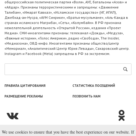
общероссийская политическая партия «Воля», АУЕ, батальоны «Азов» и
«Айдар». Признаны террористическими и запрещены: «Движение
Талибан», «Имарат Кавказ», «Исламское государство» (ИГ, ИГИЛ),
Джебхад-ан-Нусра, «АУМ Синрике», «Братья-мусульмане», «Аль-Каида в
странах исламского Магриба», «Сеть», «Колумбайн». В РФ признана
нежелательной деятельность «Открытой России», издания «Проект
Медиа». СМИ-иноагентами признаны: телеканал «Дождь», «Медуза»,
«Важные истории», «Голос Америки», радио «Свобода», The Insider,
«Медиазона», ОВД-инфо. Иноагентами признаны общество/центр
«Мемориал», «Аналитический Центр Юрия Левады», Сахаровский центр.
Instagram и Facebook (Metа) запрещены в РФ за экстремизм.
ПРАВИЛА ЦИТИРОВАНИЯ
СТАТИСТИКА ПОСЕЩЕНИЙ
РАЗМЕЩЕНИЕ РЕКЛАМЫ
ПОЗВОНИТЬ НАМ
We use cookies to ensure that you have the best experience on our website. If
© ООО «Лаборатория Новоcтей», 2003—2026.