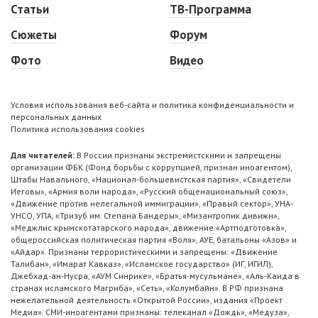
Статьи
ТВ-Программа
Сюжеты
Форум
Фото
Видео
Условия использования веб-сайта и политика конфиденциальности и
персональных данных
Политика использования cookies
Для читателей:
В России признаны экстремистскими и запрещены
организации ФБК (Фонд борьбы с коррупцией, признан иноагентом),
Штабы Навального, «Национал-большевистская партия», «Свидетели
Иеговы», «Армия воли народа», «Русский общенациональный союз»,
«Движение против нелегальной иммиграции», «Правый сектор», УНА-
УНСО, УПА, «Тризуб им. Степана Бандеры», «Мизантропик дивижн»,
«Меджлис крымскотатарского народа», движение «Артподготовка»,
общероссийская политическая партия «Воля», АУЕ, батальоны «Азов» и
«Айдар». Признаны террористическими и запрещены: «Движение
Талибан», «Имарат Кавказ», «Исламское государство» (ИГ, ИГИЛ),
Джебхад-ан-Нусра, «АУМ Синрике», «Братья-мусульмане», «Аль-Каида в
странах исламского Магриба», «Сеть», «Колумбайн». В РФ признана
нежелательной деятельность «Открытой России», издания «Проект
Медиа». СМИ-иноагентами признаны: телеканал «Дождь», «Медуза»,