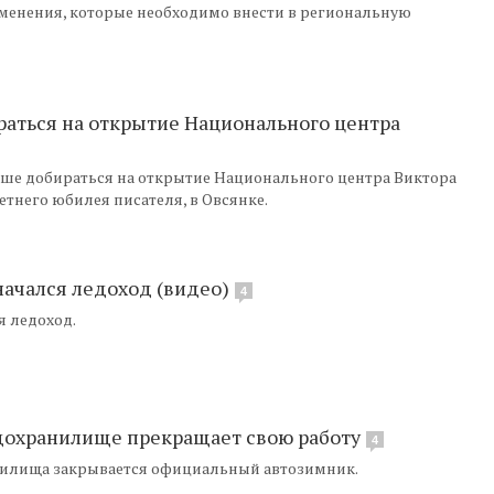
изменения, которые необходимо внести в региональную
раться на открытие Национального центра
чше добираться на открытие Национального центра Виктора
летнего юбилея писателя, в Овсянке.
начался ледоход (видео)
4
я ледоход.
дохранилище прекращает свою работу
4
нилища закрывается официальный автозимник.