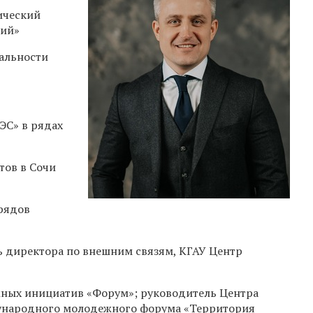
ический
ций»
иальности
ЭС» в рядах
тов в Сочи
трядов
ль директора по внешним связям, КГАУ Центр
жных инициатив «Форум»; руководитель Центра
дународного молодежного форума «Территория