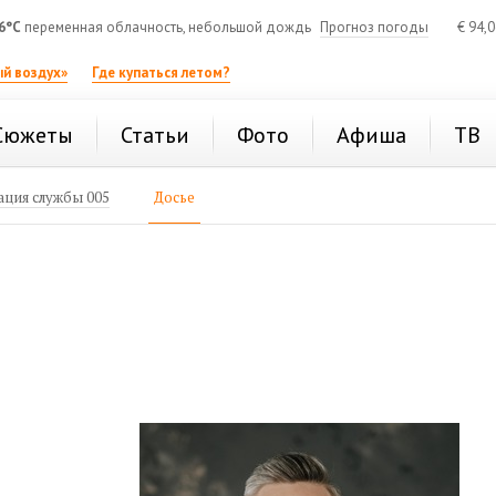
6°C
переменная облачность, небольшой дождь
Прогноз погоды
€
94,
й воздух»
Где купаться летом?
Сюжеты
Статьи
Фото
Афиша
ТВ
ция службы 005
Досье