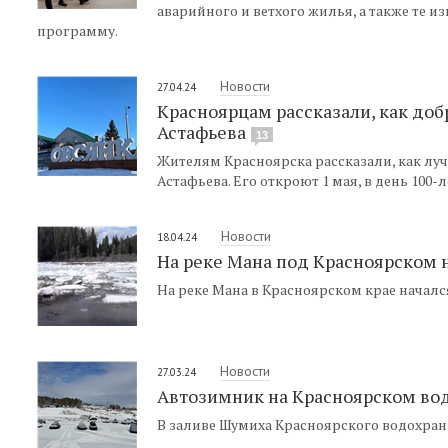
аварийного и ветхого жилья, а также те 
программу.
Новости
27.04.24
Красноярцам рассказали, как доб
Астафьева
13
Жителям Красноярска рассказали, как лу
Астафьева. Его откроют 1 мая, в день 100-
Новости
18.04.24
На реке Мана под Красноярском 
На реке Мана в Красноярском крае началс
Новости
27.03.24
Автозимник на Красноярском во
В заливе Шумиха Красноярского водохра