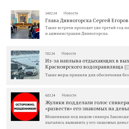
Новости
14.02.24
Глава Дивногорска Сергей Егоров
Такие встречи проходят уже третий год 
и администрации Дивногорска.
Новости
7.02.24
Из-за наплыва отдыхающих в вых
Красноярского водохранилища
2
Такие меры приняли для обеспечения без
Новости
6.02.24
Жулики подделали голос спикера
«развести» его знакомых на день
Мошенники под видом спикера Законодат
пытались выманить у его знакомых деньг