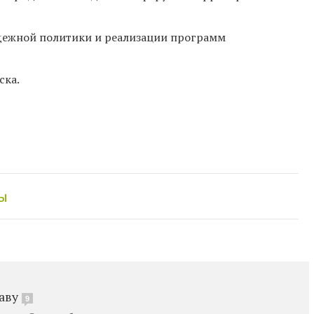
дежной политики и реализации программ
ска.
ы
аву
9