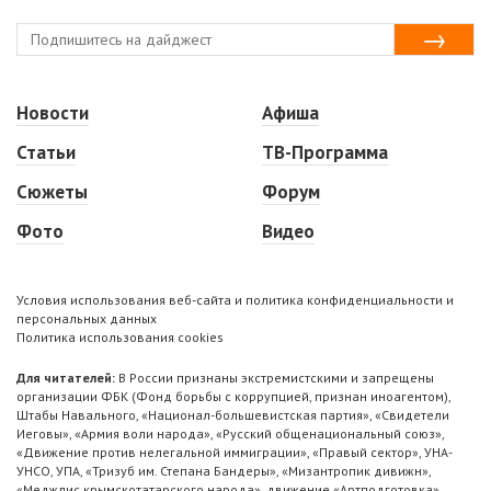
Новости
Афиша
Статьи
ТВ-Программа
Сюжеты
Форум
Фото
Видео
Условия использования веб-сайта и политика конфиденциальности и
персональных данных
Политика использования cookies
Для читателей:
В России признаны экстремистскими и запрещены
организации ФБК (Фонд борьбы с коррупцией, признан иноагентом),
Штабы Навального, «Национал-большевистская партия», «Свидетели
Иеговы», «Армия воли народа», «Русский общенациональный союз»,
«Движение против нелегальной иммиграции», «Правый сектор», УНА-
УНСО, УПА, «Тризуб им. Степана Бандеры», «Мизантропик дивижн»,
«Меджлис крымскотатарского народа», движение «Артподготовка»,