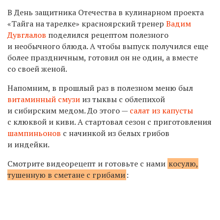
В День защитника Отечества в кулинарном проекта
«Тайга на тарелке» красноярский тренер
Вадим
Дувглалов
поделился рецептом полезного
и необычного блюда. А чтобы выпуск получился еще
более праздничным, готовил он не один, а вместе
со своей женой.
Напомним, в прошлый раз в полезном меню был
витаминный смузи
из тыквы с облепихой
и сибирским медом. До этого —
салат из капусты
с клюквой и киви. А стартовал сезон с приготовления
шампиньонов
с начинкой из белых грибов
и индейки.
Смотрите видеорецепт и готовьте с нами
косулю,
тушенную в сметане с грибами
: