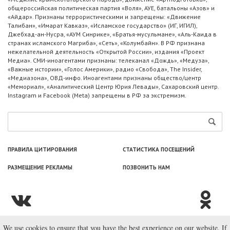
общероссийская политическая партия «Воля», АУЕ, батальоны «Азов» и
«Айдар». Признаны террористическими и запрещены: «Движение
Талибан», «Имарат Кавказ», «Исламское государство» (ИГ, ИГИЛ),
Джебхад-ан-Нусра, «АУМ Синрике», «Братья-мусульмане», «Аль-Каида в
странах исламского Магриба», «Сеть», «Колумбайн». В РФ признана
нежелательной деятельность «Открытой России», издания «Проект
Медиа». СМИ-иноагентами признаны: телеканал «Дождь», «Медуза»,
«Важные истории», «Голос Америки», радио «Свобода», The Insider,
«Медиазона», ОВД-инфо. Иноагентами признаны общество/центр
«Мемориал», «Аналитический Центр Юрия Левады», Сахаровский центр.
Instagram и Facebook (Metа) запрещены в РФ за экстремизм.
ПРАВИЛА ЦИТИРОВАНИЯ
СТАТИСТИКА ПОСЕЩЕНИЙ
РАЗМЕЩЕНИЕ РЕКЛАМЫ
ПОЗВОНИТЬ НАМ
We use cookies to ensure that you have the best experience on our website. If
© ООО «Лаборатория Новоcтей», 2003—2026.