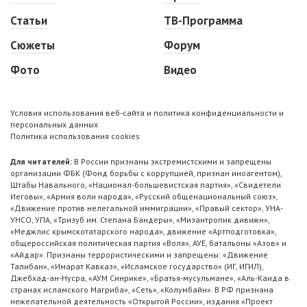
Статьи
ТВ-Программа
Сюжеты
Форум
Фото
Видео
Условия использования веб-сайта и политика конфиденциальности и
персональных данных
Политика использования cookies
Для читателей:
В России признаны экстремистскими и запрещены
организации ФБК (Фонд борьбы с коррупцией, признан иноагентом),
Штабы Навального, «Национал-большевистская партия», «Свидетели
Иеговы», «Армия воли народа», «Русский общенациональный союз»,
«Движение против нелегальной иммиграции», «Правый сектор», УНА-
УНСО, УПА, «Тризуб им. Степана Бандеры», «Мизантропик дивижн»,
«Меджлис крымскотатарского народа», движение «Артподготовка»,
общероссийская политическая партия «Воля», АУЕ, батальоны «Азов» и
«Айдар». Признаны террористическими и запрещены: «Движение
Талибан», «Имарат Кавказ», «Исламское государство» (ИГ, ИГИЛ),
Джебхад-ан-Нусра, «АУМ Синрике», «Братья-мусульмане», «Аль-Каида в
странах исламского Магриба», «Сеть», «Колумбайн». В РФ признана
нежелательной деятельность «Открытой России», издания «Проект