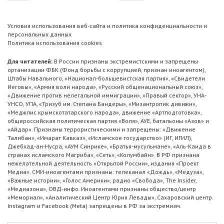
Условия использования веб-сайта и политика конфиденциальности и
персональных данных
Политика использования cookies
Для читателей:
В России признаны экстремистскими и запрещены
организации ФБК (Фонд борьбы с коррупцией, признан иноагентом),
Штабы Навального, «Национал-большевистская партия», «Свидетели
Иеговы», «Армия воли народа», «Русский общенациональный союз»,
«Движение против нелегальной иммиграции», «Правый сектор», УНА-
УНСО, УПА, «Тризуб им. Степана Бандеры», «Мизантропик дивижн»,
«Меджлис крымскотатарского народа», движение «Артподготовка»,
общероссийская политическая партия «Воля», АУЕ, батальоны «Азов» и
«Айдар». Признаны террористическими и запрещены: «Движение
Талибан», «Имарат Кавказ», «Исламское государство» (ИГ, ИГИЛ),
Джебхад-ан-Нусра, «АУМ Синрике», «Братья-мусульмане», «Аль-Каида в
странах исламского Магриба», «Сеть», «Колумбайн». В РФ признана
нежелательной деятельность «Открытой России», издания «Проект
Медиа». СМИ-иноагентами признаны: телеканал «Дождь», «Медуза»,
«Важные истории», «Голос Америки», радио «Свобода», The Insider,
«Медиазона», ОВД-инфо. Иноагентами признаны общество/центр
«Мемориал», «Аналитический Центр Юрия Левады», Сахаровский центр.
Instagram и Facebook (Metа) запрещены в РФ за экстремизм.