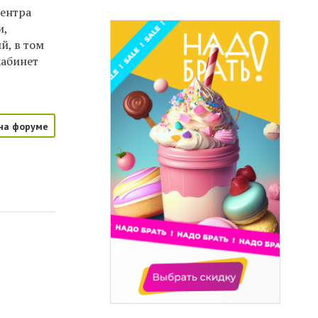
центра
и,
й, в том
кабинет
на форуме