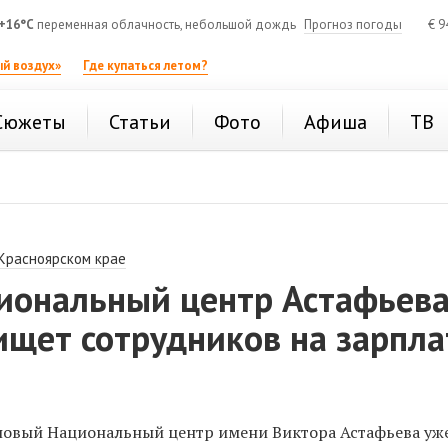
+16°C
переменная облачность, небольшой дождь
Прогноз погоды
€
9
й воздух»
Где купаться летом?
Сюжеты
Статьи
Фото
Афиша
ТВ
 Красноярском крае
иональный центр Астафьев
ищет сотрудников на зарпла
новый Национальный центр имени Виктора Астафьева уж