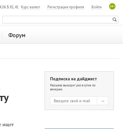
18+
4,06
$
81,41
Курс валют
Регистрация профиля
Войти
Форум
Подписка на дайджест
а
Рассылка выходит раз в сутки по
вечерам.
ту
е ищет