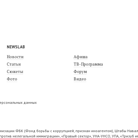
NEWSLAB
Новости
Афиша
Статьи
ТВ-Программа
Сюжеты
Форум
Фото
Видео
персональных данных
низации ФБК (Фонд борьбы с коррупцией, признан иноагентом), Штабы Навал
ротив нелегальной иммиграции», «Правый сектор», УНА-УНСО, УПА, «Тризуб и