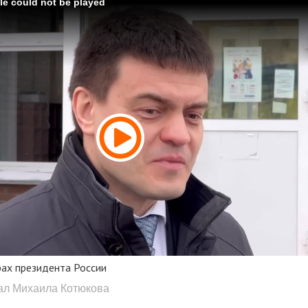
ile could not be played
ах президента России
нал Михаила Котюкова