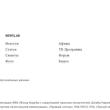
NEWSLAB
Новости
Афиша
Статьи
ТВ-Программа
Сюжеты
Форум
Фото
Видео
персональных данных
низации ФБК (Фонд борьбы с коррупцией, признан иноагентом), Штабы Навал
ротив нелегальной иммиграции», «Правый сектор», УНА-УНСО, УПА, «Тризуб и