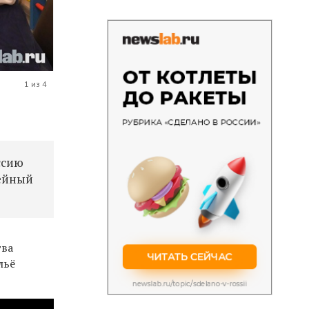
1 из 4
ссию
мейный
тва
льё