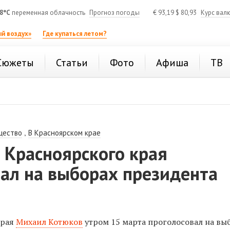
8°C
переменная облачность
Прогноз погоды
€
93,19
$
80,93
Курс вал
й воздух»
Где купаться летом?
Сюжеты
Статьи
Фото
Афиша
ТВ
,
щество
В Красноярском крае
 Красноярского края
вал на выборах президента
края
Михаил Котюков
утром 15 марта
проголосовал на вы