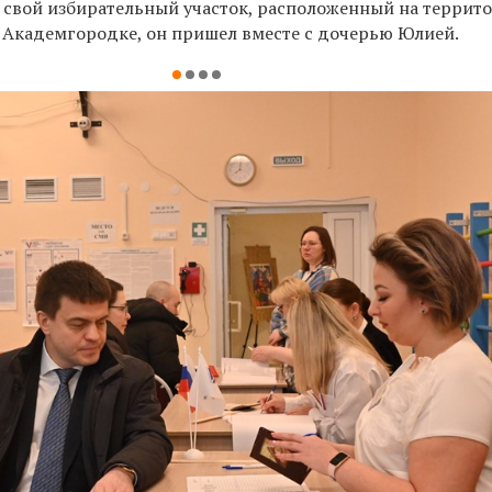
 с
вой избирательный участок, расположенный на террит
в Академгородке, он пришел вместе с дочерью Юлией.