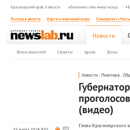
Красноярский край, 6 августа
обновлено: пять минут назад
+1
Погода в августе
Карта отключений воды
Спецпроект «Чисты
Новости
Лента новостей
Сюжеты
Архив
Досье
/
,
Новости
Политика
Об
Губернатор
проголосо
(видео)
Глава Красноярского 
15 марта 2024 9:35
79