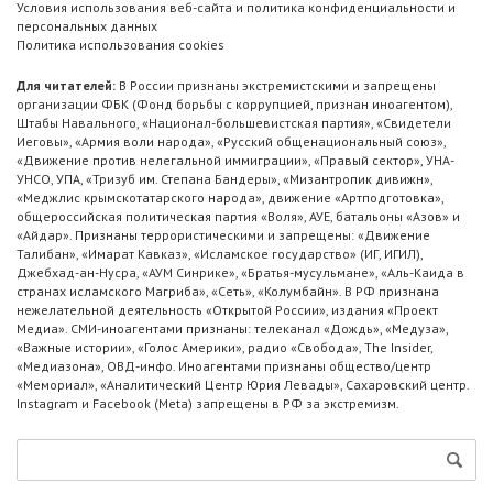
Условия использования веб-сайта и политика конфиденциальности и
персональных данных
Политика использования cookies
Для читателей:
В России признаны экстремистскими и запрещены
организации ФБК (Фонд борьбы с коррупцией, признан иноагентом),
Штабы Навального, «Национал-большевистская партия», «Свидетели
Иеговы», «Армия воли народа», «Русский общенациональный союз»,
«Движение против нелегальной иммиграции», «Правый сектор», УНА-
УНСО, УПА, «Тризуб им. Степана Бандеры», «Мизантропик дивижн»,
«Меджлис крымскотатарского народа», движение «Артподготовка»,
общероссийская политическая партия «Воля», АУЕ, батальоны «Азов» и
«Айдар». Признаны террористическими и запрещены: «Движение
Талибан», «Имарат Кавказ», «Исламское государство» (ИГ, ИГИЛ),
Джебхад-ан-Нусра, «АУМ Синрике», «Братья-мусульмане», «Аль-Каида в
странах исламского Магриба», «Сеть», «Колумбайн». В РФ признана
нежелательной деятельность «Открытой России», издания «Проект
Медиа». СМИ-иноагентами признаны: телеканал «Дождь», «Медуза»,
«Важные истории», «Голос Америки», радио «Свобода», The Insider,
«Медиазона», ОВД-инфо. Иноагентами признаны общество/центр
«Мемориал», «Аналитический Центр Юрия Левады», Сахаровский центр.
Instagram и Facebook (Metа) запрещены в РФ за экстремизм.