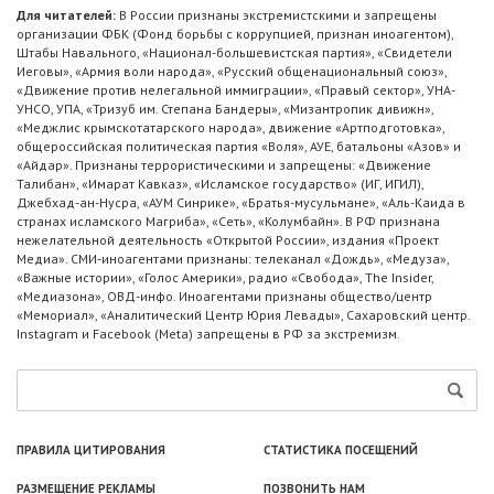
Для читателей:
В России признаны экстремистскими и запрещены
организации ФБК (Фонд борьбы с коррупцией, признан иноагентом),
Штабы Навального, «Национал-большевистская партия», «Свидетели
Иеговы», «Армия воли народа», «Русский общенациональный союз»,
«Движение против нелегальной иммиграции», «Правый сектор», УНА-
УНСО, УПА, «Тризуб им. Степана Бандеры», «Мизантропик дивижн»,
«Меджлис крымскотатарского народа», движение «Артподготовка»,
общероссийская политическая партия «Воля», АУЕ, батальоны «Азов» и
«Айдар». Признаны террористическими и запрещены: «Движение
Талибан», «Имарат Кавказ», «Исламское государство» (ИГ, ИГИЛ),
Джебхад-ан-Нусра, «АУМ Синрике», «Братья-мусульмане», «Аль-Каида в
странах исламского Магриба», «Сеть», «Колумбайн». В РФ признана
нежелательной деятельность «Открытой России», издания «Проект
Медиа». СМИ-иноагентами признаны: телеканал «Дождь», «Медуза»,
«Важные истории», «Голос Америки», радио «Свобода», The Insider,
«Медиазона», ОВД-инфо. Иноагентами признаны общество/центр
«Мемориал», «Аналитический Центр Юрия Левады», Сахаровский центр.
Instagram и Facebook (Metа) запрещены в РФ за экстремизм.
ПРАВИЛА ЦИТИРОВАНИЯ
СТАТИСТИКА ПОСЕЩЕНИЙ
РАЗМЕЩЕНИЕ РЕКЛАМЫ
ПОЗВОНИТЬ НАМ