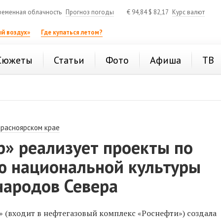
ременная облачность
Прогноз погоды
€
94,84
$
82,17
Курс валют
й воздух»
Где купаться летом?
Сюжеты
Статьи
Фото
Афиша
ТВ
Красноярском крае
р» реализует проекты по
ю национальной культуры
народов Севера
 (входит в нефтегазовый комплекс «Роснефти») создала