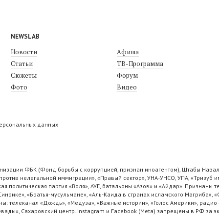
NEWSLAB
Новости
Афиша
Статьи
ТВ-Программа
Сюжеты
Форум
Фото
Видео
персональных данных
низации ФБК (Фонд борьбы с коррупцией, признан иноагентом), Штабы Навал
ротив нелегальной иммиграции», «Правый сектор», УНА-УНСО, УПА, «Тризуб и
ая политическая партия «Воля», АУЕ, батальоны «Азов» и «Айдар». Признаны
 Синрике», «Братья-мусульмане», «Аль-Каида в странах исламского Магриба», 
ы: телеканал «Дождь», «Медуза», «Важные истории», «Голос Америки», радио 
ады», Сахаровский центр. Instagram и Facebook (Metа) запрещены в РФ за э