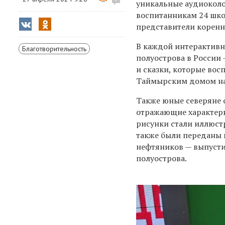
уникальные аудиоколо
воспитанникам 24 шко
представители коренн
В каждой интерактивн
Благотворительность
полуострова в России 
и сказки, которые во
Таймырским домом на
Также юные северяне 
отражающие характерн
рисунки стали иллюст
также были переданы 
нефтяников
—
выпусти
полуострова.