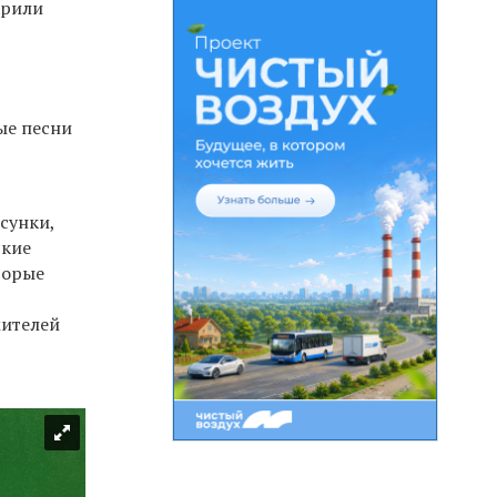
арили
ые песни
сунки,
ские
торые
жителей