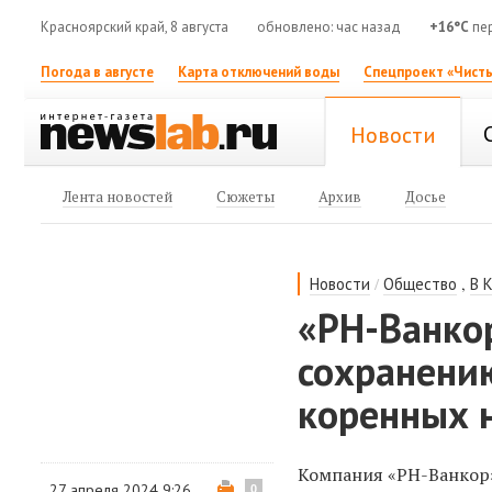
Красноярский край, 8 августа
обновлено: час назад
+16°C
пе
Погода в августе
Карта отключений воды
Спецпроект «Чисты
Новости
Лента новостей
Сюжеты
Архив
Досье
/
,
Новости
Общество
В 
«РН-Ванко
сохранени
коренных 
Компания «РН-Ванкор»
27 апреля 2024 9:26
0