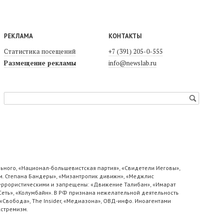
РЕКЛАМА
КОНТАКТЫ
Статистика посещений
+7 (391) 205-0-555
Размещение рекламы
info@newslab.ru
ьного, «Национал-большевистская партия», «Свидетели Иеговы»,
м. Степана Бандеры», «Мизантропик дивижн», «Меджлис
 террористическими и запрещены: «Движение Талибан», «Имарат
«Сеть», «Колумбайн». В РФ признана нежелательной деятельность
«Свобода», The Insider, «Медиазона», ОВД-инфо. Иноагентами
кстремизм.