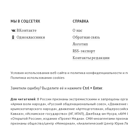
МЫ В СОЦСЕТЯХ
СПРАВКА
ВКонтакте
О нас
Одноклассники
Обратная связь
Логотип
RSS-экспорт
Контакты редакции
Условия использования веб-сайта и политика конфиденциальности и 
Политика использования cookies
Заметили ошибку? Выделите её и нажмите
Ctrl + Enter
.
Для читателей:
В России признаны экстремистскими и запрещены орга
«Армия воли народа», «Русский общенациональный союз», «Движение п
крымскотатарского народа», движение «Артподготовка», общероссийск
Кавказ», «Исламское государство» (ИГ, ИГИЛ), Джебхад-ан-Нусра, «АУМ
«Открытой России», издания «Проект Медиа». СМИ-иноагентами признан
признаны общество/центр «Мемориал», «Аналитический Центр Юрия Лев