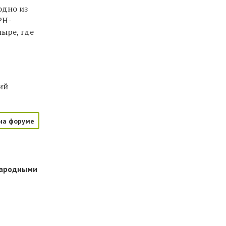
одно из
РН-
мыре, где
ий
на форуме
народными