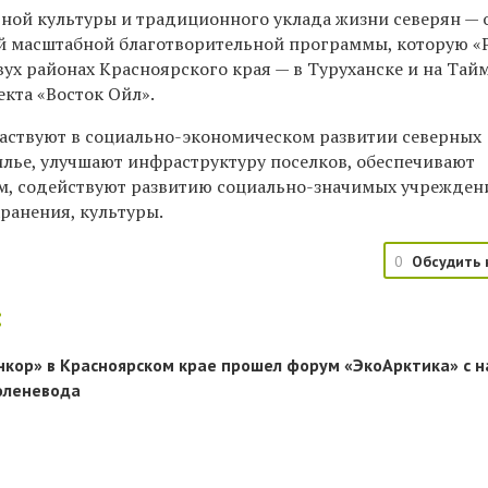
ной культуры и традиционного уклада жизни северян — 
й масштабной благотворительной программы, которую «
вух районах Красноярского края — в Туруханске и на Тай
кта «Восток Ойл».
аствуют в социально-экономическом развитии северных
илье, улучшают инфраструктуру поселков, обеспечивают
м, содействуют развитию социально-значимых учрежден
ранения, культуры.
0
Обсудить 
:
нкор» в Красноярском крае прошел форум «ЭкоАрктика» с 
оленевода