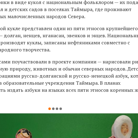
нки в виде кукол с национальным фольклором — их под
л и детских садов в поселках Таймыра, где проживают
ых малочисленных народов Севера.
ой кукле представлен один из пяти этносов крупнейшего
— долган, ненцев, нганасан, эвенков и энцев. Национальн
спроизводят куклы, записаны нефтяниками совместно с
родного творчества.
сами поучаствовали в проекте компании
—
нарисовали ри
ую природу, животных и обычаи северных народов. Дет
рациями русско-долганской и русско-ненецкой азбук, ко
в образовательные учреждения Таймыра. В планах
ть издать азбуки на языках всех пяти этносов коренных 