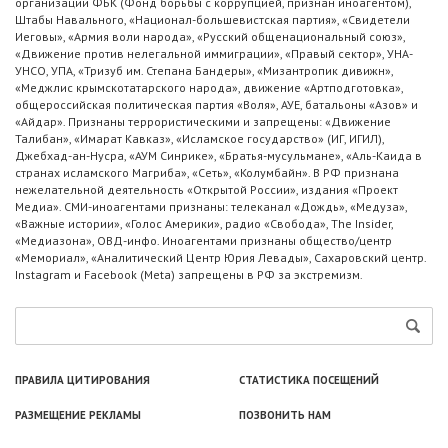
организации ФБК (Фонд борьбы с коррупцией, признан иноагентом),
Штабы Навального, «Национал-большевистская партия», «Свидетели
Иеговы», «Армия воли народа», «Русский общенациональный союз»,
«Движение против нелегальной иммиграции», «Правый сектор», УНА-
УНСО, УПА, «Тризуб им. Степана Бандеры», «Мизантропик дивижн»,
«Меджлис крымскотатарского народа», движение «Артподготовка»,
общероссийская политическая партия «Воля», АУЕ, батальоны «Азов» и
«Айдар». Признаны террористическими и запрещены: «Движение
Талибан», «Имарат Кавказ», «Исламское государство» (ИГ, ИГИЛ),
Джебхад-ан-Нусра, «АУМ Синрике», «Братья-мусульмане», «Аль-Каида в
странах исламского Магриба», «Сеть», «Колумбайн». В РФ признана
нежелательной деятельность «Открытой России», издания «Проект
Медиа». СМИ-иноагентами признаны: телеканал «Дождь», «Медуза»,
«Важные истории», «Голос Америки», радио «Свобода», The Insider,
«Медиазона», ОВД-инфо. Иноагентами признаны общество/центр
«Мемориал», «Аналитический Центр Юрия Левады», Сахаровский центр.
Instagram и Facebook (Metа) запрещены в РФ за экстремизм.
ПРАВИЛА ЦИТИРОВАНИЯ
СТАТИСТИКА ПОСЕЩЕНИЙ
РАЗМЕЩЕНИЕ РЕКЛАМЫ
ПОЗВОНИТЬ НАМ