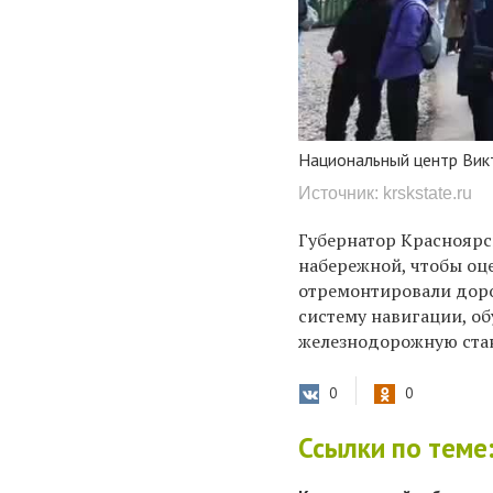
Национальный центр Викт
Источник: krskstate.ru
Губернатор Красноярс
набережной, чтобы оце
отремонтировали доро
систему навигации, об
железнодорожную ста
0
0
Ссылки по теме