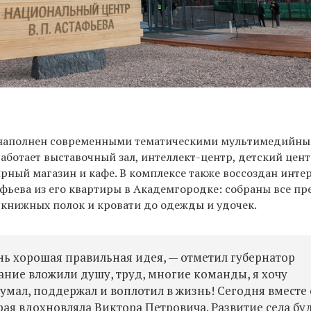
наполнен современными тематическими мультимедийн
аботает выставочный зал, интеллект-центр, детский цент
рный магазин и кафе. В комплексе также воссоздан инте
афьева из его квартиры в Академгородке: собраны все п
, книжных полок и кровати до одежды и удочек.
чень хорошая правильная идея,
—
отметил губернатор
ание вложили душу, труд, многие команды, я хочу
думал, поддержал и воплотил в жизнь! Сегодня вместе 
ая вдохновляла Виктора Петровича. Развитие села бу