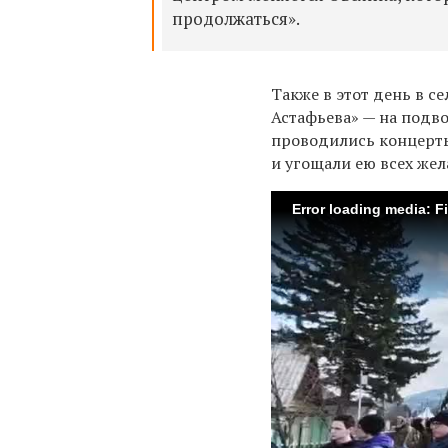
продолжаться».
Также в этот день в 
Астафьева» — на подв
проводились концерты,
и угощали ею всех же
Error loading media: F