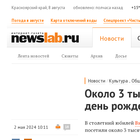
Красноярский край, 8 августа
обновлено: полчаса назад
+15
Погода в августе
Карта отключений воды
Спецпроект «Чисты
Новости
Лента новостей
Сюжеты
Архив
Досье
/
,
Новости
Культура
Общ
Около 3 ты
день рожд
В столетний юбилей
В
2 мая 2024 10:11
18
посетили около 3 тыся