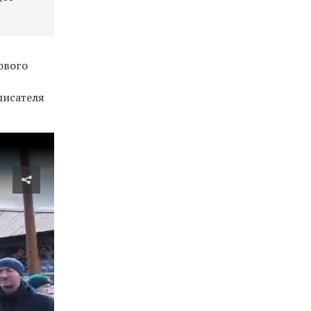
ового
писателя