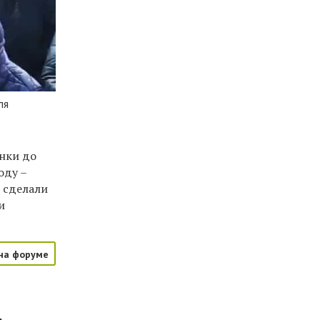
ля
нки до
оду –
 сделали
и
на форуме