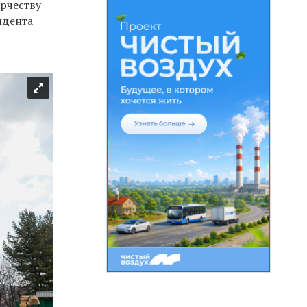
орчеству
идента