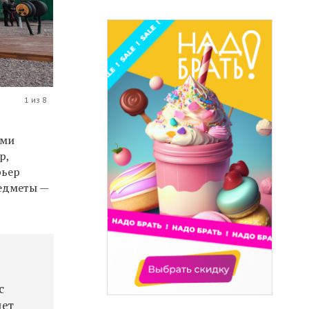
1 из 8
ыми
р,
рьер
редметы
—
с
дет