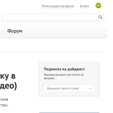
18+
Регистрация профиля
Войти
Форум
Подписка на дайджест
ку в
Рассылка выходит раз в сутки по
вечерам.
део)
ском
стве.