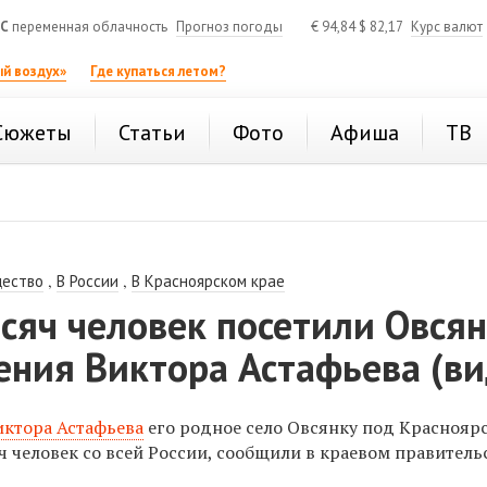
°C
переменная облачность
Прогноз погоды
€
94,84
$
82,17
Курс валют
й воздух»
Где купаться летом?
Сюжеты
Статьи
Фото
Афиша
ТВ
,
,
ество
В России
В Красноярском крае
сяч человек посетили Овсян
ения Виктора Астафьева (ви
иктора Астафьева
его родное село Овсянку под Краснояр
ч человек со всей России, сообщили в краевом правитель