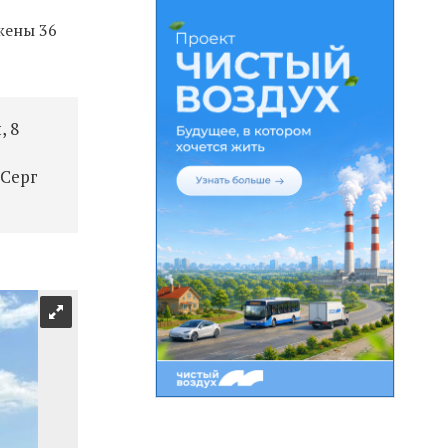
жены 36
, 8
Серг​