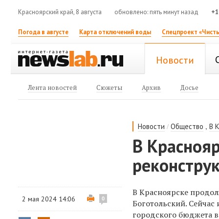
Красноярский край, 8 августа
обновлено: пять минут назад
+1
Погода в августе
Карта отключений воды
Спецпроект «Чисты
Новости
Лента новостей
Сюжеты
Архив
Досье
/
,
Новости
Общество
В 
В Краснояр
реконструк
В Красноярске продол
2 мая 2024 14:06
0
Боготольский. ​Сейчас
городского бюджета в