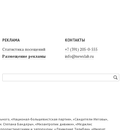
РЕКЛАМА
КОНТАКТЫ
Статистика посещений
+7 (391) 205-0-555
Размещение рекламы
info@newslab.ru
ьного, «Национал-большевистская партия», «Свидетели Иеговы»,
м. Степана Бандеры», «Мизантропик дивижн», «Меджлис
 террористическими и запрещены: «Движение Талибан», «Имарат