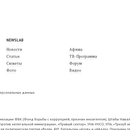
NEWSLAB
Новости
Афиша
Статьи
ТВ-Программа
Сюжеты
Форум
Фото
Видео
персональных данных
низации ФБК (Фонд борьбы с коррупцией, признан иноагентом), Штабы Навал
ротив нелегальной иммиграции», «Правый сектор», УНА-УНСО, УПА, «Тризуб и
ая политическая партия «Воля», АУЕ, батальоны «Азов» и «Айдар». Признаны