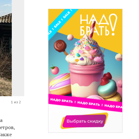
1 из 2
а
етров,
Также