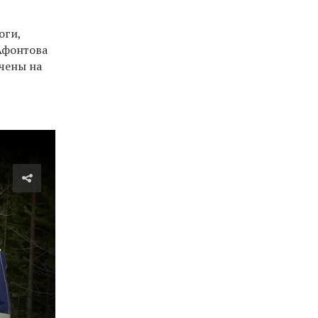
оги,
Афонтова
ечены на