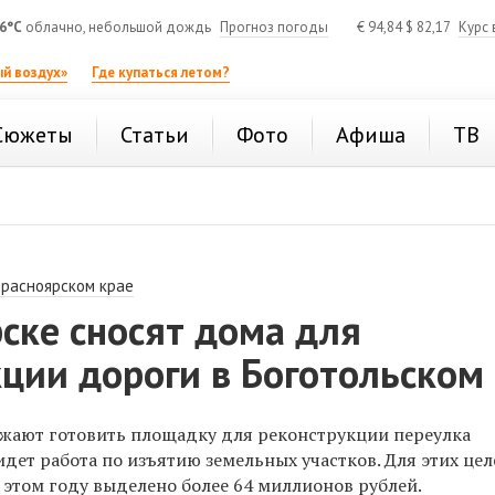
6°C
облачно, небольшой дождь
Прогноз погоды
€
94,84
$
82,17
Курс 
й воздух»
Где купаться летом?
Сюжеты
Статьи
Фото
Афиша
ТВ
Красноярском крае
ске сносят дома для
ции дороги в Боготольском
жают готовить площадку для реконструкции переулка
 идет работа по изъятию земельных участков. Для этих цел
 этом году выделено более 64 миллионов рублей.