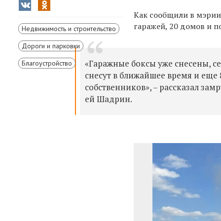
Как сообщили в мэрии
гаражей, 20 домов и 
Недвижимость и строительство
Дороги и парковки
«Гаражные боксы уже снесены, се
Благоустройство
снесут в ближайшее время и еще
собственников
»
,
–
рассказал замр
ей Шадрин.