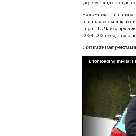
укрепят подпорную ст
Напомним, в границах 
расположены памятник
гора – I». Часть архе
2024-2025 годы на ос
Социальная реклам
Error loading media: F