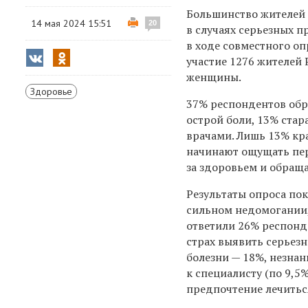
Большинство жителей 
14 мая 2024 15:51
20
в случаях серьезных п
в ходе совместного оп
участие 1276 жителей 
женщины.
Здоровье
37% респондентов обр
острой боли, 13% стар
врачами. Лишь 13% кр
начинают ощущать пер
за здоровьем и обращ
Результаты опроса по
сильном недомогании,
ответили 26% респонд
страх выявить серьез
болезни — 18%, незнан
к специалисту (по 9,5
предпочтение лечиться