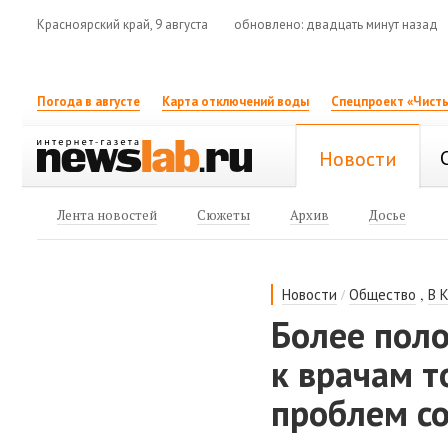
Красноярский край, 9 августа
обновлено: двадцать минут назад
Погода в августе
Карта отключений воды
Спецпроект «Чисты
Новости
Лента новостей
Сюжеты
Архив
Досье
/
,
Новости
Общество
В 
Более пол
к врачам т
проблем с