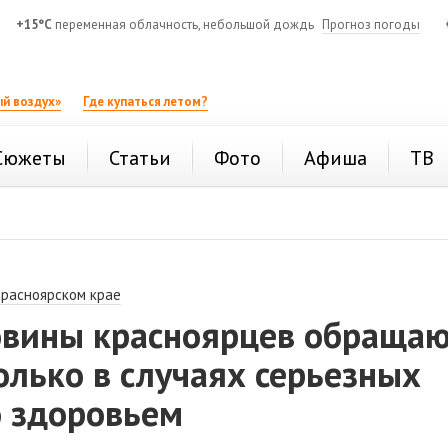
+15°C
переменная облачность, небольшой дождь
Прогноз погоды
й воздух»
Где купаться летом?
Сюжеты
Статьи
Фото
Афиша
ТВ
Красноярском крае
овины красноярцев обращаю
олько в случаях серьезных
о здоровьем