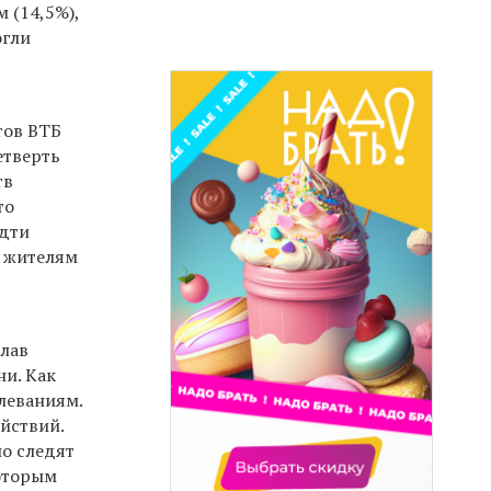
 (14,5%),
огли
тов ВТБ
етверть
тв
то
идти
м жителям
елав
ни. Как
леваниям.
йствий.
но следят
которым