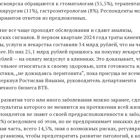
сноярска обращаются к стоматологам (35,5%), терапевтам
хирургам (11%), гастроэнтерологам (8%). Респонденты м
ариантов ответов из предложенных.
яне все чаще проходят обследования и сдают анализы,
ских сигналов.
В первом квартале 2024 года траты клиен
, услуги и лекарства составили 34 млрд рублей, что на ч
ее. Из них 25,1 млрд рублей пришлось на покупку лекарс
ублей — на оплату медуслуг в клиниках. Это доказывает, ч
ельнее относиться к своему здоровью, хотя готовность 
ктики, „не дожидаясь перитонита“, пока присуща не все
черкнул Ростислав Яныкин, руководитель департамента
ичного бизнеса ВТБ.
 развития того или иного заболевания можно заранее, сд
езультаты которого не меняются на протяжении всей жиз
пондентов не знают о своей предрасположенности к забо
%) осведомлен об этом, но не предпринимает никаких де
я часть, всего 14,5%, зная о возможных рисках, регуляр
организма, чтобы предотвратить развитие патологий, к 