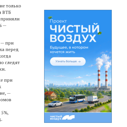
ие только
и ВТБ
м приняли
% —
 — при
аха перед
когда
о следят
ки.
же при
к
ие, —
томов
 5%,
д.