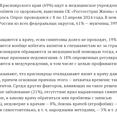
Красноярского края (69%) идут в медицинское учрежден
роблем со здоровьем, выяснили СК «Росгосстрах Жизнь» 
роса. Опрос проводился с 8 по 12 апреля 2024 года. В не
России из всех федеральных округов, 61% — мужчины, 39
ащаются к врачу, если симптомы долго не проходят, 19%
аются вообще избегать визитов к специалистам из-за стр
асноярцев обращаются за медицинской помощью тогда, 
вые признаки недомогания. А 18% опрошенных регулярн
аются в медучреждения, в том числе с целью профилакти
казывают, что красноярцы откладывают визит к врачу да
 причем основная причина этого — нехватка времени: та
ентов. Среди других факторов, влияющих на такое решен
ное заболевание (21%), отсутствие ярко выраженных симп
ие, к какому врачу обратиться или проблемы с записью
%), недоверие к врачам — 8%, боязнь врачей (ятрофобия) —
 самостоятельно, в т. ч. народными методами, — 3% и т. 