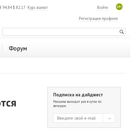
18+
€
94,84
$
82,17
Курс валют
Войти
Регистрация профиля
Форум
Подписка на дайджест
тся
Рассылка выходит раз в сутки по
вечерам.