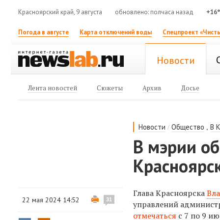
Красноярский край, 9 августа
обновлено: полчаса назад
+16
Погода в августе
Карта отключений воды
Спецпроект «Чисты
Новости
Лента новостей
Сюжеты
Архив
Досье
/
,
Новости
Общество
В 
В мэрии о
Красноярс
Глава Красноярска
Вла
22 мая 2024 14:52
31
управлений администр
отмечаться
с 7 по 9 ию