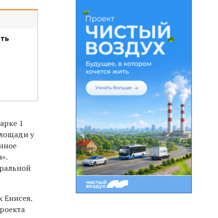
ать
арке 1
площади у
енное
».
тральной
х Енисея.
проекта