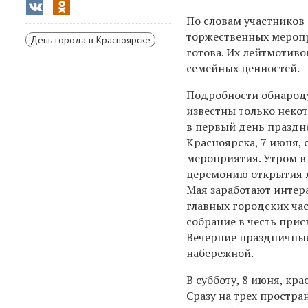
По словам участников
торжественных мероп
День города в Красноярске
готова. Их
лейтмотивом
семейных ценностей.
Подробности обнароду
известны только неко
в
первый день праздн
Красноярска, 7 июня,
мероприятия. Утром в
церемонию открытия ле
Мая заработают интер
главных городских час
собрание в честь при
Вечерние праздничные
набережной.
В субботу, 8 июня, кр
Сразу на трех простр