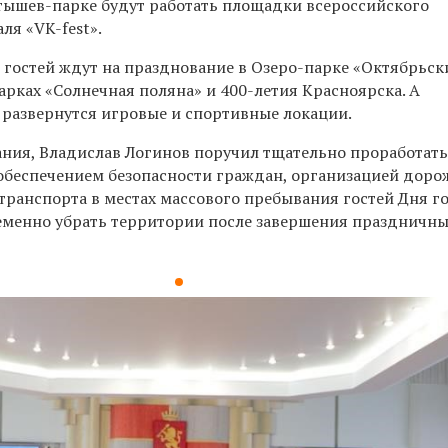
атышев-парке будут работать площадки всероссийского
ля «VK-fest».
, гостей ждут на празднование в Озеро-парке «Октябрьск
арках «Солнечная поляна» и 400-летия Красноярска. А
 развернутся игровые и спортивные локации.
ния, Владислав Логинов поручил тщательно проработать
 обеспечением безопасности граждан, организацией доро
транспорта в местах массового пребывания гостей Дня г
еменно убрать территории после завершения праздничн