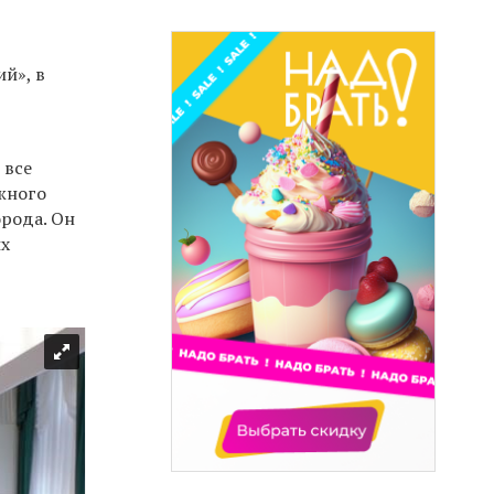
ий», в
 все
жного
орода. Он
ых