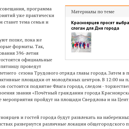
 совещания, п
рограмма
Материалы по теме
риятий уже практически
 станет тема семьи и
Красноярцев просят выбр
слоган для Дня города
ют позже, пока же
торые форматы. Так,
ования 396-летия
 состоятся официальные
 пятницу проведут
тнего сезона Трудового отряда главы города. Затем в п
активные площадки от молодёжных центров. В 12:00 на 
ов состоится поднятие Флага города, следом - торжеств
своения звания «Почётный гражданин города Красноярска
 мероприятия пройдут на площади Свердлов​а и на Цен
асноярцев и гостей города будут развлекать на набережны
анствах развернутся различные локации общегородского 