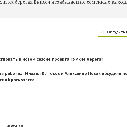
ели на берегах Енисея незабываемые семейные выход
31
Обсудить 
:
ствовать в новом сезоне проекта «ЯРкие берега»
я работа»: Михаил Котюков и Александр Новак обсудили п
тия Красноярска
NEWSLAB