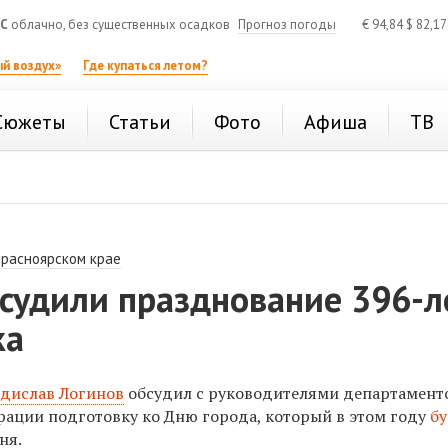
°C
облачно, без существенных осадков
Прогноз погоды
€
94,84
$
82,1
й воздух»
Где купаться летом?
Сюжеты
Статьи
Фото
Афиша
ТВ
Красноярском крае
бсудили празднование 396-л
ка
дислав Логинов
обсудил с руководителями департамент
ации подготовку ко Дню города, который в этом году
бу
ня.