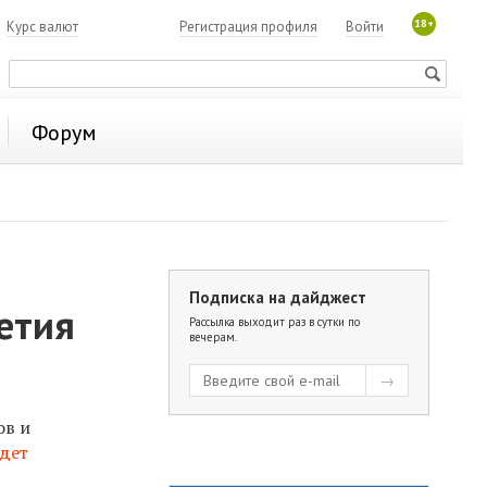
18+
7
Курс валют
Регистрация профиля
Войти
Форум
Подписка на дайджест
етия
Рассылка выходит раз в сутки по
вечерам.
ов и
дет