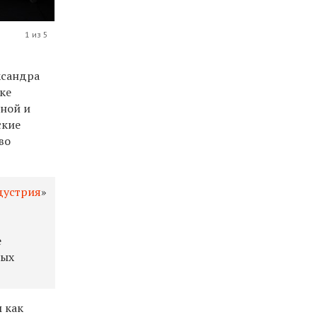
1 из 5
ксандра
ске
ной и
ские
во
дустрия
»
е
ных
 как