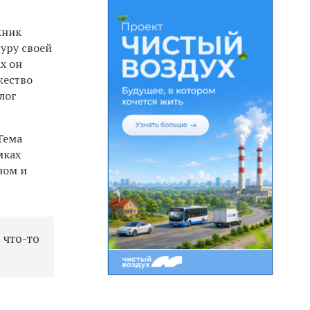
жник
уру своей
х он
жество
лог
Тема
мках
ном и
 что-то