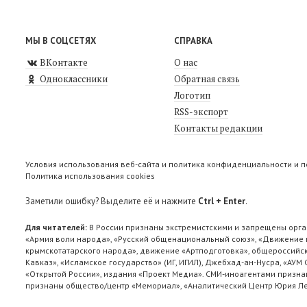
МЫ В СОЦСЕТЯХ
СПРАВКА
ВКонтакте
О нас
Одноклассники
Обратная связь
Логотип
RSS-экспорт
Контакты редакции
Условия использования веб-сайта и политика конфиденциальности и 
Политика использования cookies
Заметили ошибку? Выделите её и нажмите
Ctrl + Enter
.
Для читателей:
В России признаны экстремистскими и запрещены орга
«Армия воли народа», «Русский общенациональный союз», «Движение п
крымскотатарского народа», движение «Артподготовка», общероссийск
Кавказ», «Исламское государство» (ИГ, ИГИЛ), Джебхад-ан-Нусра, «АУМ
«Открытой России», издания «Проект Медиа». СМИ-иноагентами признан
признаны общество/центр «Мемориал», «Аналитический Центр Юрия Лев