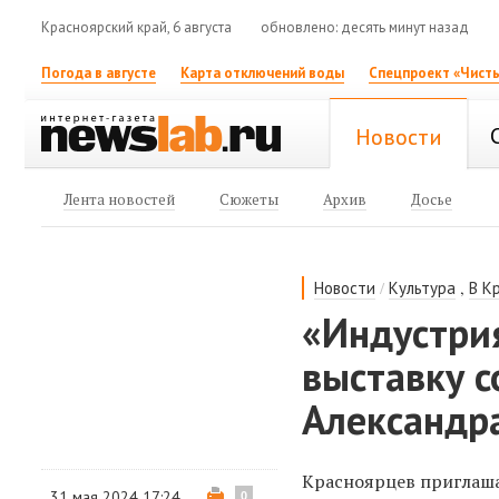
Красноярский край, 6 августа
обновлено: десять минут назад
Погода в августе
Карта отключений воды
Спецпроект «Чисты
Новости
Лента новостей
Сюжеты
Архив
Досье
/
,
Новости
Культура
В К
«Индустри
выставку 
Александр
Красноярцев приглаша
31 мая 2024 17:24
0