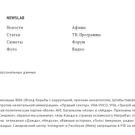
NEWSLAB
Новости
Афиша
Статьи
ТВ-Программа
Сюжеты
Форум
Фото
Видео
персональных данных
низации ФБК (Фонд борьбы с коррупцией, признан иноагентом), Штабы Навал
ротив нелегальной иммиграции», «Правый сектор», УНА-УНСО, УПА, «Тризуб и
ая политическая партия «Воля», АУЕ, батальоны «Азов» и «Айдар». Признаны
 Синрике», «Братья-мусульмане», «Аль-Каида в странах исламского Магриба», 
ы: телеканал «Дождь», «Медуза», «Важные истории», «Голос Америки», радио 
ады», Сахаровский центр. Instagram и Facebook (Metа) запрещены в РФ за э