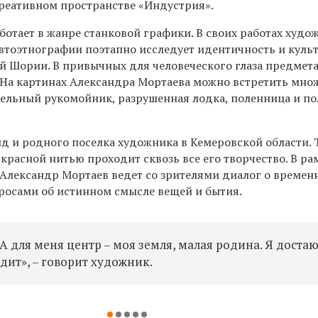
креативном пространстве «Индустрия».
отает в жанре станковой графики. В своих работах худо
втоэтнографии поэтапно исследует идентичность и культ
й Шории. В привычных для человеческого глаза предмета
 На картинах Александра Мортаева можно встретить мно
дельный рукомойник, разрушенная лодка, поленница и по
нд и родного поселка художника в Кемеровской области. 
красной нитью проходит сквозь все его творчество. В ра
 Александр Мортаев ведет со зрителями диалог о времен
просами об истинном смысле вещей и бытия.
. А для меня центр – моя земля, малая родина. Я достаю
дит», – говорит художник.