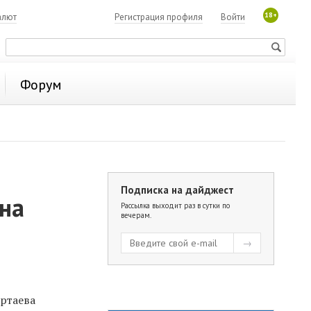
18+
алют
Регистрация профиля
Войти
Форум
Подписка на дайджест
на
Рассылка выходит раз в сутки по
вечерам.
ртаева