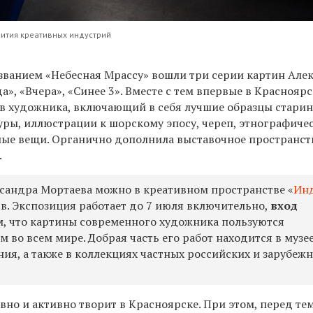
вития креативных индустрий
званием «Небесная Мрассу» вошли три серии картин Але
а», «Вчера», «Синее 3». Вместе с тем впервые в Краснояр
в художника, включающий в себя лучшие образцы старин
уры, иллюстрации к шорскому эпосу, череп, этнографиче
ные вещи. Органично дополнила выставочное пространст
.
сандра Мортаева можно в креативном пространстве «
Ин
3в. Экспозиция работает до 7 июля включительно,
вход
м, что картины современного художника пользуются
 во всем мире. Добрая часть его работ находится в музе
ния, а также в коллекциях частных российских и зарубеж
но и активно творит в Красноярске. При этом, перед тем