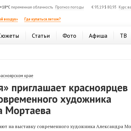
+18°C
переменная облачность
Прогноз погоды
€
93,19
$
80,93
Курс в
й воздух»
Где купаться летом?
Сюжеты
Статьи
Фото
Афиша
ТВ
расноярском крае
я» приглашает красноярцев 
современного художника
а Мортаева
ют на выставку современного художника Александра Мо