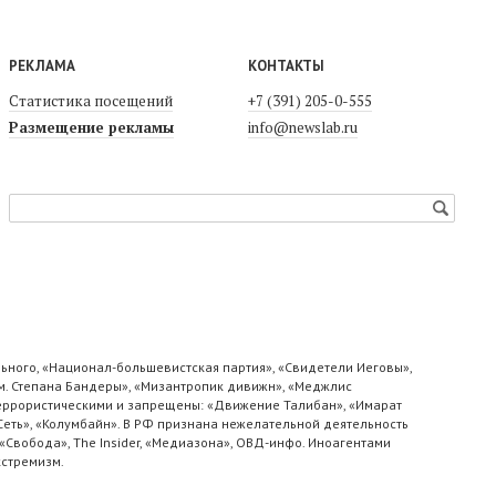
РЕКЛАМА
КОНТАКТЫ
Статистика посещений
+7 (391) 205-0-555
Размещение рекламы
info@newslab.ru
ьного, «Национал-большевистская партия», «Свидетели Иеговы»,
м. Степана Бандеры», «Мизантропик дивижн», «Меджлис
 террористическими и запрещены: «Движение Талибан», «Имарат
«Сеть», «Колумбайн». В РФ признана нежелательной деятельность
«Свобода», The Insider, «Медиазона», ОВД-инфо. Иноагентами
кстремизм.