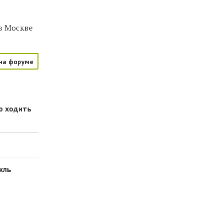
в Москве
на форуме
о ходить
кль