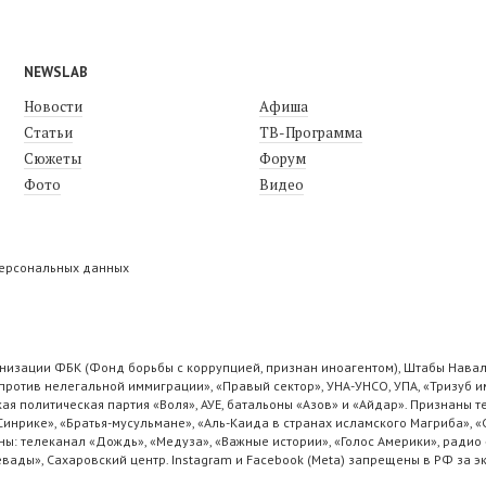
NEWSLAB
Новости
Афиша
Статьи
ТВ-Программа
Сюжеты
Форум
Фото
Видео
персональных данных
низации ФБК (Фонд борьбы с коррупцией, признан иноагентом), Штабы Навал
ротив нелегальной иммиграции», «Правый сектор», УНА-УНСО, УПА, «Тризуб и
ая политическая партия «Воля», АУЕ, батальоны «Азов» и «Айдар». Признаны
 Синрике», «Братья-мусульмане», «Аль-Каида в странах исламского Магриба», 
ы: телеканал «Дождь», «Медуза», «Важные истории», «Голос Америки», радио 
ады», Сахаровский центр. Instagram и Facebook (Metа) запрещены в РФ за э