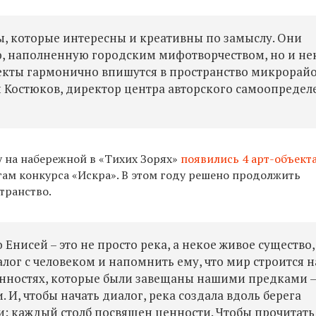
, которые интересны и креативны по замыслу. Они
ю, наполненную городским мифотворчеством, но и н
оекты гармонично впишутся в пространство микрорай
ей Костюков, директор центра авторского самоопредел
у на набережной в «Тихих Зорях»
появились 4 арт-объект
гам конкурса
«Искра».
В этом году решено продолжить
транство.
Енисей – это не просто река, а некое живое существо,
алог с человеком и напомнить ему, что мир строится н
нностях, которые были завещаны нашими предками –
 И, чтобы начать диалог, река создала вдоль берега
: каждый столб посвящен ценности. Чтобы прочитать