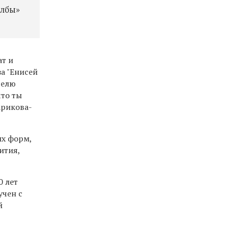
олбы»
ат и
а "Енисей
телю
что ты
арикова-
ых форм,
ития,
0 лет
учен с
й