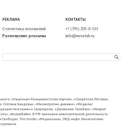
РЕКЛАМА
КОНТАКТЫ
Статистика посещений
+7 (391) 205-0-555
Размещение рекламы
info@newslab.ru
ьного, «Национал-большевистская партия», «Свидетели Иеговы»,
м. Степана Бандеры», «Мизантропик дивижн», «Меджлис
 террористическими и запрещены: «Движение Талибан», «Имарат
«Сеть», «Колумбайн». В РФ признана нежелательной деятельность
«Свобода», The Insider, «Медиазона», ОВД-инфо. Иноагентами
кстремизм.