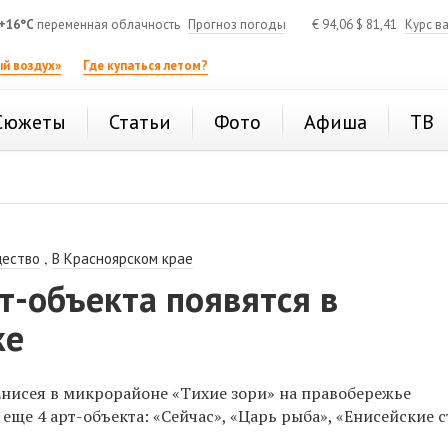
+16°C
переменная облачность
Прогноз погоды
€
94,06
$
81,41
Курс в
й воздух»
Где купаться летом?
Сюжеты
Статьи
Фото
Афиша
ТВ
,
ество
В Красноярском крае
т-объекта появятся в
ке
Енисея в микрорайоне «Тихие зори» на правобережье
 еще 4 арт-объекта: «Сейчас», «Царь рыба», «Енисейские 