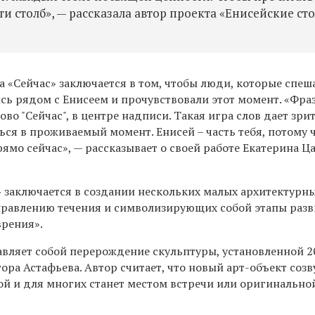
ти столб»,
—
рассказала
автор проекта «Енисейские ст
та
«Сейчас»
заключается в том, чтобы люди, которые спеш
ись рядом с Енисеем и прочувствовали этот момент.
«
Фраз
лово "Сейчас", в центре надписи. Такая игра слов дает зри
ся в проживаемый момент. Енисей – часть тебя, потому 
прямо сейчас», — рассказывает о своей работе Екатерина Ц
» заключается в создании нескольких малых архитектурн
равлению течения и символизирующих собой этапы разв
рения».
авляет собой перерождение скульптуры, установленной 2
тора Астафьева. Автор считает, что новый арт-объект созв
й и для многих станет местом встречи или оригинально