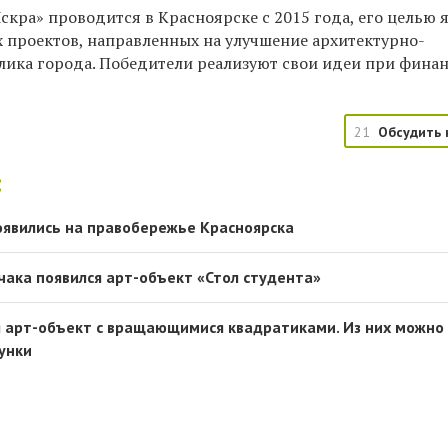
Искра»
проводится в Красноярске с 2015 года, его целью 
 проектов, направленных на улучшение архитектурно-
лика города. Победители реализуют свои идеи при фина
21
Обсудить 
:
оявились на правобережье Красноярска
чака появился арт-объект «Стол студента»
я арт-объект с вращающимися квадратиками. Из них можно
сунки