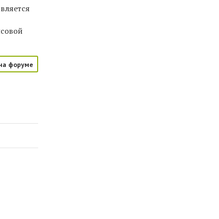
является
нсовой
на форуме