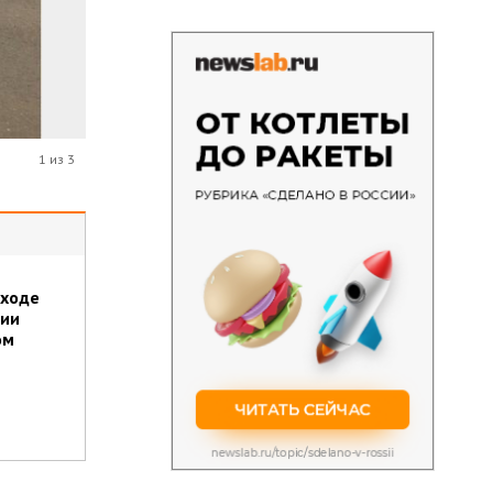
1 из 3
 ходе
рии
ом