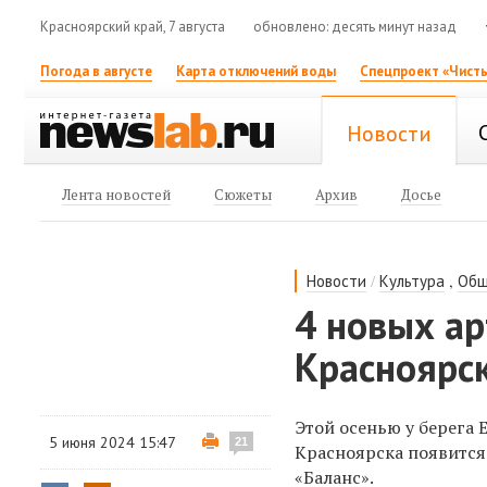
Красноярский край, 7 августа
обновлено: десять минут назад
Погода в августе
Карта отключений воды
Спецпроект «Чисты
Новости
Лента новостей
Сюжеты
Архив
Досье
/
,
Новости
Культура
Общ
4 новых ар
Красноярс
Этой осенью у
берега 
5 июня 2024 15:47
21
Красноярска
появится
«
Баланс».