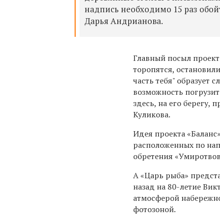
надпись необходимо 15 раз обой
Дарья Андрианова.
Главный посыл проек
торопятся, остановил
часть тебя" образует с
возможность погрузить
здесь, на его берегу, 
Куликова.
Идея проекта «Баланс
расположенных по нап
обретения «Умиротвов
А «Царь рыба» предст
назад на 80-летие Вик
атмосферой набережно
фотозоной.