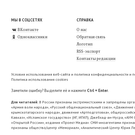
МЫ В СОЦСЕТЯХ
СПРАВКА
ВКонтакте
О нас
Одноклассники
Обратная связь
Логотип
RSS-экспорт
Контакты редакции
Условия использования веб-сайта и политика конфиденциальности и 
Политика использования cookies
Заметили ошибку? Выделите её и нажмите
Ctrl + Enter
.
Для читателей:
В России признаны экстремистскими и запрещены орга
«Армия воли народа», «Русский общенациональный союз», «Движение п
крымскотатарского народа», движение «Артподготовка», общероссийск
Кавказ», «Исламское государство» (ИГ, ИГИЛ), Джебхад-ан-Нусра, «АУМ
«Открытой России», издания «Проект Медиа». СМИ-иноагентами признан
признаны общество/центр «Мемориал», «Аналитический Центр Юрия Лев