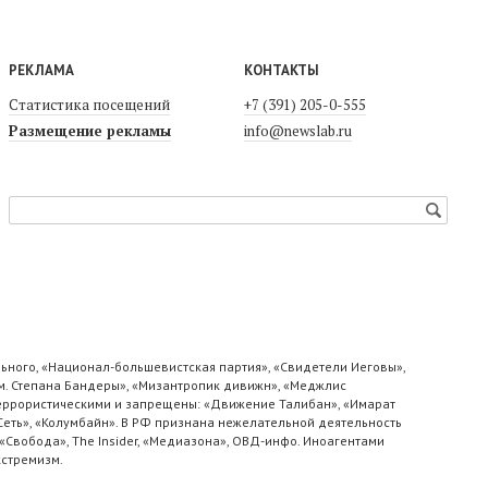
РЕКЛАМА
КОНТАКТЫ
Статистика посещений
+7 (391) 205-0-555
Размещение рекламы
info@newslab.ru
ьного, «Национал-большевистская партия», «Свидетели Иеговы»,
м. Степана Бандеры», «Мизантропик дивижн», «Меджлис
 террористическими и запрещены: «Движение Талибан», «Имарат
«Сеть», «Колумбайн». В РФ признана нежелательной деятельность
«Свобода», The Insider, «Медиазона», ОВД-инфо. Иноагентами
кстремизм.