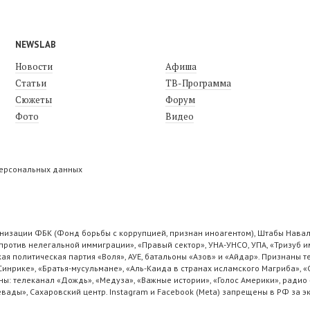
NEWSLAB
Новости
Афиша
Статьи
ТВ-Программа
Сюжеты
Форум
Фото
Видео
персональных данных
низации ФБК (Фонд борьбы с коррупцией, признан иноагентом), Штабы Навал
ротив нелегальной иммиграции», «Правый сектор», УНА-УНСО, УПА, «Тризуб и
ая политическая партия «Воля», АУЕ, батальоны «Азов» и «Айдар». Признаны
 Синрике», «Братья-мусульмане», «Аль-Каида в странах исламского Магриба», 
ы: телеканал «Дождь», «Медуза», «Важные истории», «Голос Америки», радио 
ады», Сахаровский центр. Instagram и Facebook (Metа) запрещены в РФ за э