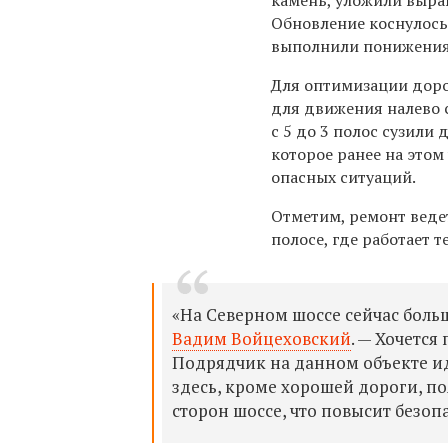
камень, уложили выра
Обновление коснулось
выполнили понижения 
Для оптимизации доро
для движения налево 
с 5 до 3 полос сузили
которое ранее на это
опасных ситуаций.
Отметим, ремонт веде
полосе, где работает т
«На Северном шоссе сейчас боль
Вадим Войцеховский
. — Хочется
Подрядчик на данном объекте ид
здесь, кроме хорошей дороги, п
сторон шоссе, что повысит безоп