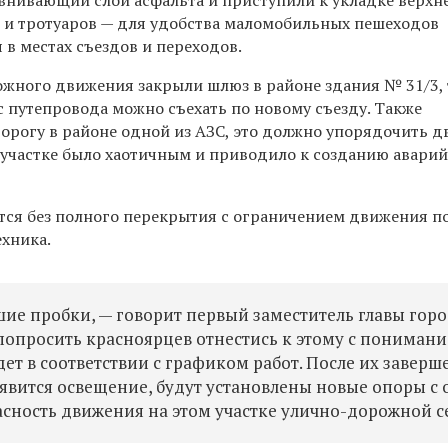
внивающий слой асфальта и приступили к укладке верхне
 и тротуаров — для удобства маломобильных пешеходов
в местах съездов и переходов.
жного движения закрыли шлюз в районе здания № 31/3,
с путепровода можно съехать по новому съезду. Также
 дорогу в районе одной из АЗС, это должно упорядочить 
м участке было хаотичным и приводило к созданию авари
тся без полного перекрытия с ограничением движения п
ехника.
шие пробки, — говорит первый заместитель главы гор
 попросить красноярцев отнестись к этому с понимани
ет в соответствии с графиком работ. После их заверш
оявится освещение, будут установлены новые опоры с 
асность движения на этом участке улично-дорожной с