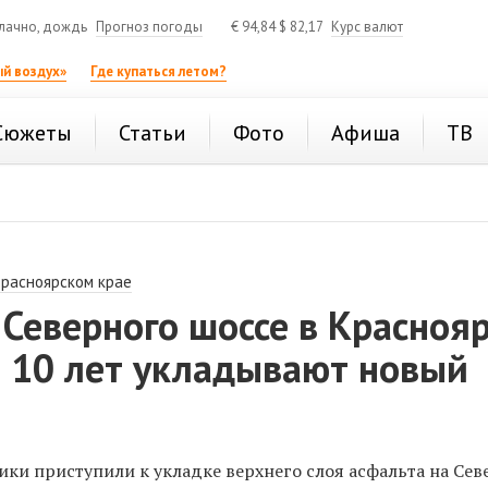
лачно, дождь
Прогноз погоды
€
94,84
$
82,17
Курс валют
й воздух»
Где купаться летом?
Сюжеты
Статьи
Фото
Афиша
ТВ
Красноярском крае
 Северного шоссе в Красноя
а 10 лет укладывают новый
ки приступили к укладке верхнего слоя асфальта на Се