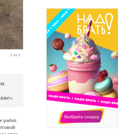
1 из 3
и.
ние».
 работ.
ртовой