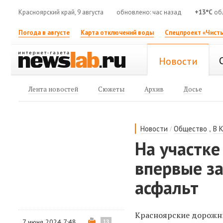
Красноярский край, 9 августа
обновлено: час назад
+13°C
об
Погода в августе
Карта отключений воды
Спецпроект «Чисты
Новости
Лента новостей
Сюжеты
Архив
Досье
/
,
Новости
Общество
В 
На участке
впервые з
асфальт
Красноярские дорожни
7 июня 2024 7:48
13