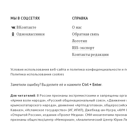
МЫ В СОЦСЕТЯХ
СПРАВКА
ВКонтакте
О нас
Одноклассники
Обратная связь
Логотип
RSS-экспорт
Контакты редакции
Условия использования веб-сайта и политика конфиденциальности и 
Политика использования cookies
Заметили ошибку? Выделите её и нажмите
Ctrl + Enter
.
Для читателей:
В России признаны экстремистскими и запрещены орга
«Армия воли народа», «Русский общенациональный союз», «Движение п
крымскотатарского народа», движение «Артподготовка», общероссийск
Кавказ», «Исламское государство» (ИГ, ИГИЛ), Джебхад-ан-Нусра, «АУМ
«Открытой России», издания «Проект Медиа». СМИ-иноагентами признан
признаны общество/центр «Мемориал», «Аналитический Центр Юрия Лев