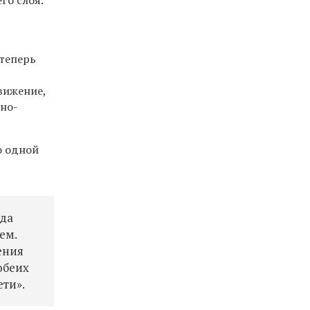
го слоя.
 теперь
движение,
йно-
о одной
ода
ем.
ения
обеих
ети».