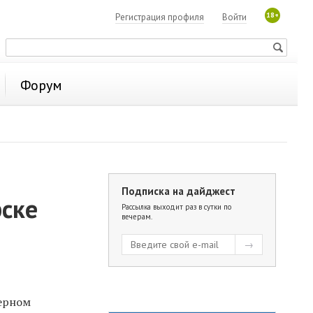
18+
Регистрация профиля
Войти
Форум
Подписка на дайджест
рске
Рассылка выходит раз в сутки по
вечерам.
верном