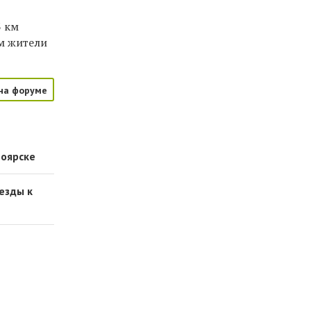
3 км
ом
жители
на форуме
ноярске
езды к