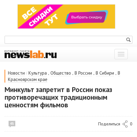
Показат
меню
/
,
,
,
,
Новости
Культура
Общество
В России
В Сибири
В
Красноярском крае
Минкульт запретит в России показ
противоречащих традиционным
ценностям фильмов
Поделиться
0
45