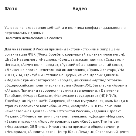
Фото
Видео
Условия использования веб-сайта и политика конфиденциальности и
персональных данных
Политика использования cookies
Для читателей:
В России признаны экстремистскими и запрещены
организации ФБК (Фонд борьбы с коррупцией, признан иноагентом),
Штабы Навального, «Национал-большевистская партия», «Свидетели
Иеговы», «Армия воли народа», «Русский общенациональный союз»,
«Движение против нелегальной иммиграции», «Правый сектор», УНА-
УНСО, УПА, «Тризуб им. Степана Бандеры», «Мизантропик дивижн»,
«Меджлис крымскотатарского народа», движение «Артподготовка»,
общероссийская политическая партия «Воля», АУЕ, батальоны «Азов» и
«Айдар». Признаны террористическими и запрещены: «Движение
Талибан», «Имарат Кавказ», «Исламское государство» (ИГ, ИГИЛ),
Джебхад-ан-Нусра, «АУМ Синрике», «Братья-мусульмане», «Аль-Каида в
странах исламского Магриба», «Сеть», «Колумбайн». В РФ признана
нежелательной деятельность «Открытой России», издания «Проект
Медиа». СМИ-иноагентами признаны: телеканал «Дождь», «Медуза»,
«Важные истории», «Голос Америки», радио «Свобода», The Insider,
«Медиазона», ОВД-инфо. Иноагентами признаны общество/центр
«Мемориал», «Аналитический Центр Юрия Левады», Сахаровский центр.