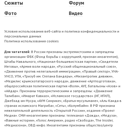
Сюжеты
Форум
Фото
Видео
Условия использования веб-сайта и политика конфиденциальности и
персональных данных
Политика использования cookies
Для читателей:
В России признаны экстремистскими и запрещены
организации ФБК (Фонд борьбы с коррупцией, признан иноагентом),
Штабы Навального, «Национал-большевистская партия», «Свидетели
Иеговы», «Армия воли народа», «Русский общенациональный союз»,
«Движение против нелегальной иммиграции», «Правый сектор», УНА-
УНСО, УПА, «Тризуб им. Степана Бандеры», «Мизантропик дивижн»,
«Меджлис крымскотатарского народа», движение «Артподготовка»,
общероссийская политическая партия «Воля», АУЕ, батальоны «Азов» и
«Айдар». Признаны террористическими и запрещены: «Движение
Талибан», «Имарат Кавказ», «Исламское государство» (ИГ, ИГИЛ),
Джебхад-ан-Нусра, «АУМ Синрике», «Братья-мусульмане», «Аль-Каида в
странах исламского Магриба», «Сеть», «Колумбайн». В РФ признана
нежелательной деятельность «Открытой России», издания «Проект
Медиа». СМИ-иноагентами признаны: телеканал «Дождь», «Медуза»,
«Важные истории», «Голос Америки», радио «Свобода», The Insider,
«Медиазона», ОВД-инфо. Иноагентами признаны общество/центр