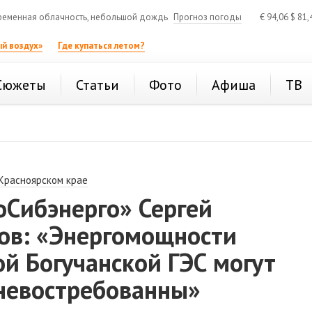
еменная облачность, небольшой дождь
Прогноз погоды
€
94,06
$
81,
й воздух»
Где купаться летом?
Сюжеты
Статьи
Фото
Афиша
ТВ
 Красноярском крае
оСибэнерго» Сергей
ов: «Энергомощности
й Богучанской ГЭС могут
 невостребованны»