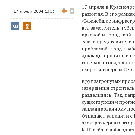
17 апреля в Краснояр
17 апреля 2004 13:53
0
развития. В его рамк
«Важнейшие инфрастру
вел заместитель губе
краевой и городской 
также представители 
проблемой в ходе рабо
доклады прочитали ге
генеральный директор
«ЕвроСибэнерго» Серг
Круг затронутых проб
завершения строитель
разделились. Так, нап
существующим прогноз
запланированному пре
Отпадают варианты с 
электроэнергию, втора
КНР сейчас наблюдает