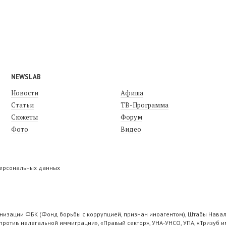
NEWSLAB
Новости
Афиша
Статьи
ТВ-Программа
Сюжеты
Форум
Фото
Видео
персональных данных
низации ФБК (Фонд борьбы с коррупцией, признан иноагентом), Штабы Навал
ротив нелегальной иммиграции», «Правый сектор», УНА-УНСО, УПА, «Тризуб и