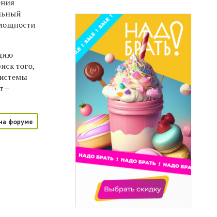
ения
альный
 мощности
ицию
иск того,
системы
т –
на форуме