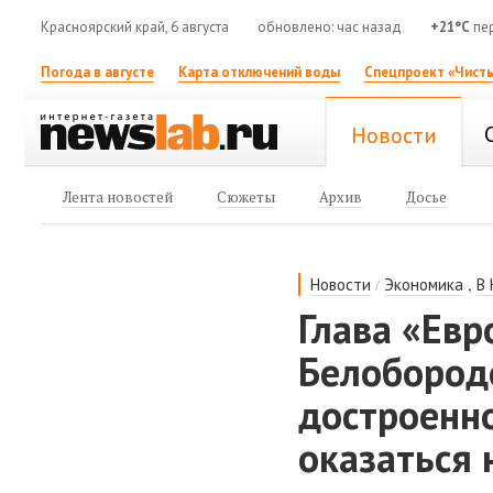
Красноярский край, 6 августа
обновлено: час назад
+21°C
пер
Погода в августе
Карта отключений воды
Спецпроект «Чисты
Новости
Лента новостей
Сюжеты
Архив
Досье
/
,
Новости
Экономика
В
Глава «Евр
Белобород
достроенно
оказаться