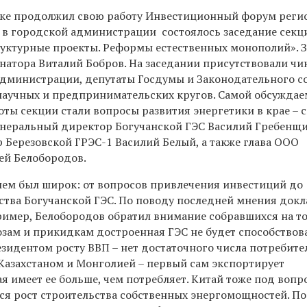
ске продолжил свою работу Инвестиционный форум реги
ах в городской администрации состоялось заседание секц
ктурные проекты. Реформы естественных монополий». 
рнатора Виталий Бобров. На заседании присутствовали ч
администрации, депутаты Госдумы и Законодательного со
научных и предпринимательских кругов. Самой обсужда
ты секции стали вопросы развития энергетики в крае – 
неральный директор Богучанской ГЭС Василий Гребенщи
 Березовской ГРЭС-1 Василий Белый, а также глава ООО
ей Белобородов.
лем был широк: от вопросов привлечения инвестиций до
ства Богучанской ГЭС. По поводу последней мнения док
ример, Белобородов обратил внимание собравшихся на то,
ам и прикидкам достроенная ГЭС не будет способствов
зидентом росту ВВП – нет достаточного числа потребите
Казахстаном и Монголией – первый сам экспортирует
я имеет ее больше, чем потребляет. Китай тоже под вопр
ся рост строительства собственных энергомощностей. По