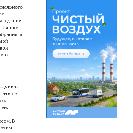
онального
ии
Заседание
иновники
брания, а
емой
свои
ков,
ладчиков
 что по
ать
лей.
осом. В
 этим