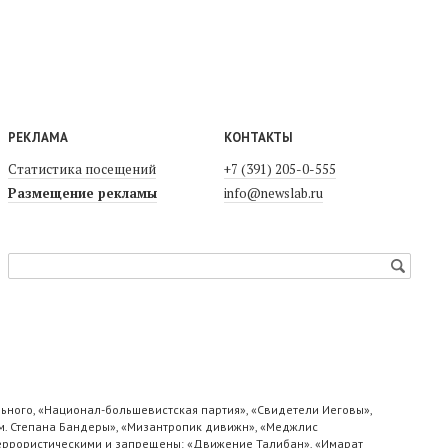
РЕКЛАМА
КОНТАКТЫ
Статистика посещений
+7 (391) 205-0-555
Размещение рекламы
info@newslab.ru
ьного, «Национал-большевистская партия», «Свидетели Иеговы»,
м. Степана Бандеры», «Мизантропик дивижн», «Меджлис
 террористическими и запрещены: «Движение Талибан», «Имарат