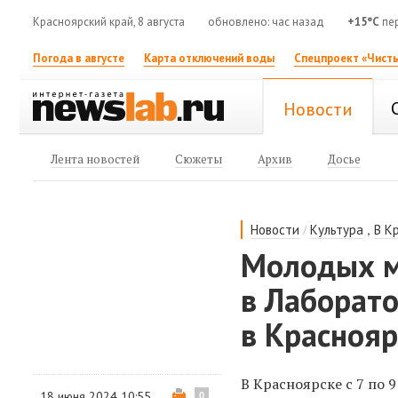
Красноярский край, 8 августа
обновлено: час назад
+15°C
пе
Погода в августе
Карта отключений воды
Спецпроект «Чисты
Новости
Лента новостей
Сюжеты
Архив
Досье
/
,
Новости
Культура
В К
Молодых м
в Лаборат
в Краснояр
В Красноярске с 7 по
18 июня 2024 10:55
0