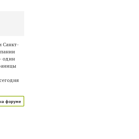
и Санкт-
мпании
— один
раницы
м
 сегодня
на форуме