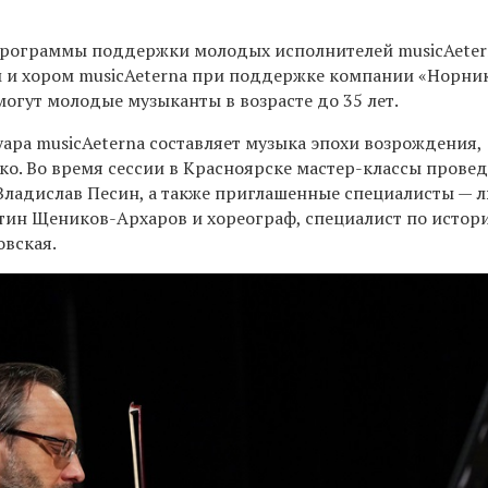
программы поддержки молодых исполнителей musicAetern
 и хором musicAeterna при поддержке компании «Норник
могут молодые музыканты в возрасте до 35 лет.
уара
musicAeterna составляет музыка эпохи возрождения,
ко. Во время сессии в Красноярске мастер-классы прове
Владислав Песин, а также приглашенные специалисты —
л
тин Щеников-Архаров и хореограф, специалист по истор
овская.