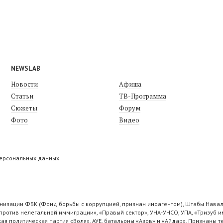
NEWSLAB
Новости
Афиша
Статьи
ТВ-Программа
Сюжеты
Форум
Фото
Видео
персональных данных
низации ФБК (Фонд борьбы с коррупцией, признан иноагентом), Штабы Навал
ротив нелегальной иммиграции», «Правый сектор», УНА-УНСО, УПА, «Тризуб и
ая политическая партия «Воля», АУЕ, батальоны «Азов» и «Айдар». Признаны