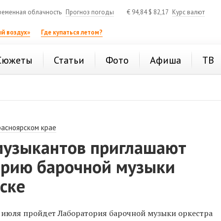
ременная облачность
Прогноз погоды
€
94,84
$
82,17
Курс валют
й воздух»
Где купаться летом?
Сюжеты
Статьи
Фото
Афиша
ТВ
расноярском крае
узыкантов приглашают
орию барочной музыки
ске
 9 июля пройдет Лаборатория барочной музыки оркестра