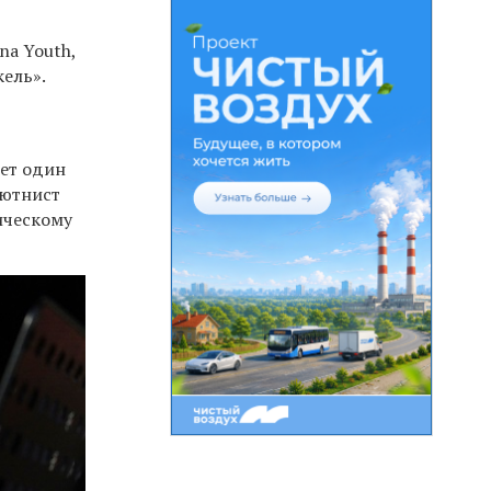
a Youth,
ель».
дет один
ютнист
ическому