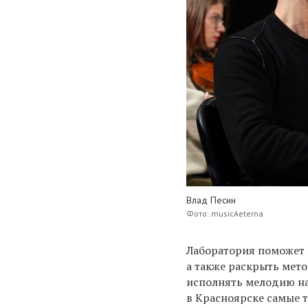
Влад Песин
Фото:
musicAeterna
Лаборатория поможет 
а также раскрыть мет
исполнять мелодию на
в Красноярске самые 