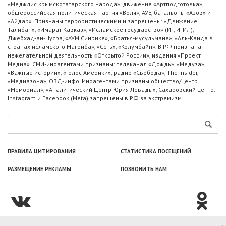
«Меджлис крымскотатарского народа», движение «Артподготовка»,
общероссийская политическая партия «Воля», АУЕ, батальоны «Азов» и
«Айдар». Признаны террористическими и запрещены: «Движение
Талибан», «Имарат Кавказ», «Исламское государство» (ИГ, ИГИЛ),
Джебхад-ан-Нусра, «АУМ Синрике», «Братья-мусульмане», «Аль-Каида в
странах исламского Магриба», «Сеть», «Колумбайн». В РФ признана
нежелательной деятельность «Открытой России», издания «Проект
Медиа». СМИ-иноагентами признаны: телеканал «Дождь», «Медуза»,
«Важные истории», «Голос Америки», радио «Свобода», The Insider,
«Медиазона», ОВД-инфо. Иноагентами признаны общество/центр
«Мемориал», «Аналитический Центр Юрия Левады», Сахаровский центр.
Instagram и Facebook (Metа) запрещены в РФ за экстремизм.
ПРАВИЛА ЦИТИРОВАНИЯ
СТАТИСТИКА ПОСЕЩЕНИЙ
РАЗМЕЩЕНИЕ РЕКЛАМЫ
ПОЗВОНИТЬ НАМ