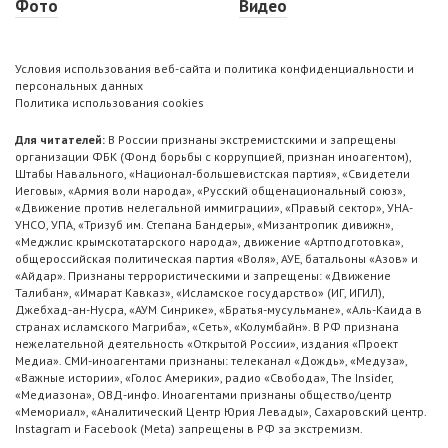
Фото
Видео
Условия использования веб-сайта и политика конфиденциальности и
персональных данных
Политика использования cookies
Для читателей:
В России признаны экстремистскими и запрещены
организации ФБК (Фонд борьбы с коррупцией, признан иноагентом),
Штабы Навального, «Национал-большевистская партия», «Свидетели
Иеговы», «Армия воли народа», «Русский общенациональный союз»,
«Движение против нелегальной иммиграции», «Правый сектор», УНА-
УНСО, УПА, «Тризуб им. Степана Бандеры», «Мизантропик дивижн»,
«Меджлис крымскотатарского народа», движение «Артподготовка»,
общероссийская политическая партия «Воля», АУЕ, батальоны «Азов» и
«Айдар». Признаны террористическими и запрещены: «Движение
Талибан», «Имарат Кавказ», «Исламское государство» (ИГ, ИГИЛ),
Джебхад-ан-Нусра, «АУМ Синрике», «Братья-мусульмане», «Аль-Каида в
странах исламского Магриба», «Сеть», «Колумбайн». В РФ признана
нежелательной деятельность «Открытой России», издания «Проект
Медиа». СМИ-иноагентами признаны: телеканал «Дождь», «Медуза»,
«Важные истории», «Голос Америки», радио «Свобода», The Insider,
«Медиазона», ОВД-инфо. Иноагентами признаны общество/центр
«Мемориал», «Аналитический Центр Юрия Левады», Сахаровский центр.
Instagram и Facebook (Metа) запрещены в РФ за экстремизм.