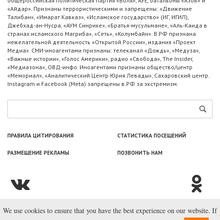
общероссийская политическая партия «Воля», АУЕ, батальоны «Азов» и
«Айдар». Признаны террористическими и запрещены: «Движение
Талибан», «Имарат Кавказ», «Исламское государство» (ИГ, ИГИЛ),
Джебхад-ан-Нусра, «АУМ Синрике», «Братья-мусульмане», «Аль-Каида в
странах исламского Магриба», «Сеть», «Колумбайн». В РФ признана
нежелательной деятельность «Открытой России», издания «Проект
Медиа». СМИ-иноагентами признаны: телеканал «Дождь», «Медуза»,
«Важные истории», «Голос Америки», радио «Свобода», The Insider,
«Медиазона», ОВД-инфо. Иноагентами признаны общество/центр
«Мемориал», «Аналитический Центр Юрия Левады», Сахаровский центр.
Instagram и Facebook (Metа) запрещены в РФ за экстремизм.
ПРАВИЛА ЦИТИРОВАНИЯ
СТАТИСТИКА ПОСЕЩЕНИЙ
РАЗМЕЩЕНИЕ РЕКЛАМЫ
ПОЗВОНИТЬ НАМ
We use cookies to ensure that you have the best experience on our website. If
© ООО «Лаборатория Новоcтей», 2003—2026.