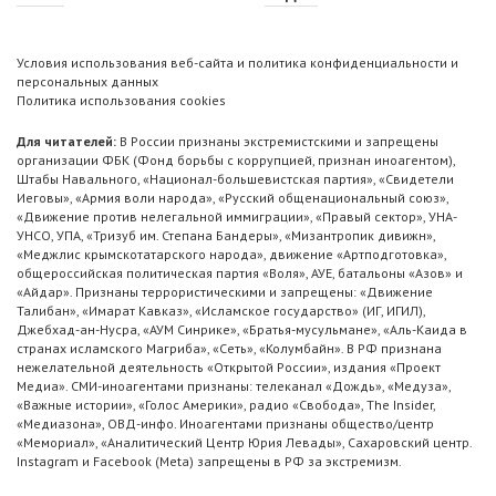
Условия использования веб-сайта и политика конфиденциальности и
персональных данных
Политика использования cookies
Для читателей:
В России признаны экстремистскими и запрещены
организации ФБК (Фонд борьбы с коррупцией, признан иноагентом),
Штабы Навального, «Национал-большевистская партия», «Свидетели
Иеговы», «Армия воли народа», «Русский общенациональный союз»,
«Движение против нелегальной иммиграции», «Правый сектор», УНА-
УНСО, УПА, «Тризуб им. Степана Бандеры», «Мизантропик дивижн»,
«Меджлис крымскотатарского народа», движение «Артподготовка»,
общероссийская политическая партия «Воля», АУЕ, батальоны «Азов» и
«Айдар». Признаны террористическими и запрещены: «Движение
Талибан», «Имарат Кавказ», «Исламское государство» (ИГ, ИГИЛ),
Джебхад-ан-Нусра, «АУМ Синрике», «Братья-мусульмане», «Аль-Каида в
странах исламского Магриба», «Сеть», «Колумбайн». В РФ признана
нежелательной деятельность «Открытой России», издания «Проект
Медиа». СМИ-иноагентами признаны: телеканал «Дождь», «Медуза»,
«Важные истории», «Голос Америки», радио «Свобода», The Insider,
«Медиазона», ОВД-инфо. Иноагентами признаны общество/центр
«Мемориал», «Аналитический Центр Юрия Левады», Сахаровский центр.
Instagram и Facebook (Metа) запрещены в РФ за экстремизм.