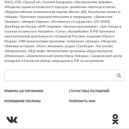
УНСО, УПА, «Тризуб им. Степана Бандеры», «Мизантропик дивижн»,
«Меджлис крымскотатарского народа», движение «Артподготовка»,
общероссийская политическая партия «Воля», АУЕ, батальоны «Азов» и
«Айдар». Признаны террористическими и запрещены: «Движение
Талибан», «Имарат Кавказ», «Исламское государство» (ИГ, ИГИЛ),
Джебхад-ан-Нусра, «АУМ Синрике», «Братья-мусульмане», «Аль-Каида в
странах исламского Магриба», «Сеть», «Колумбайн». В РФ признана
нежелательной деятельность «Открытой России», издания «Проект
Медиа». СМИ-иноагентами признаны: телеканал «Дождь», «Медуза»,
«Важные истории», «Голос Америки», радио «Свобода», The Insider,
«Медиазона», ОВД-инфо. Иноагентами признаны общество/центр
«Мемориал», «Аналитический Центр Юрия Левады», Сахаровский центр.
Instagram и Facebook (Metа) запрещены в РФ за экстремизм.
ПРАВИЛА ЦИТИРОВАНИЯ
СТАТИСТИКА ПОСЕЩЕНИЙ
РАЗМЕЩЕНИЕ РЕКЛАМЫ
ПОЗВОНИТЬ НАМ