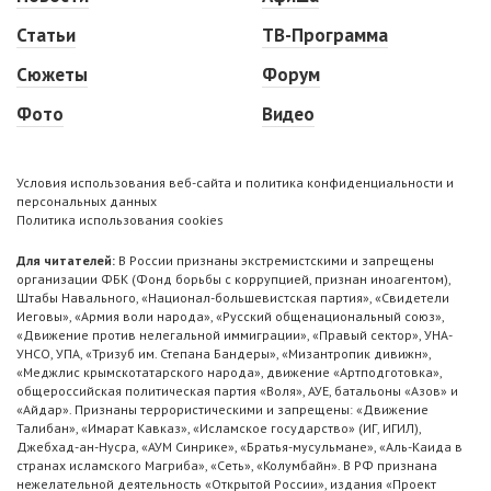
Статьи
ТВ-Программа
Сюжеты
Форум
Фото
Видео
Условия использования веб-сайта и политика конфиденциальности и
персональных данных
Политика использования cookies
Для читателей:
В России признаны экстремистскими и запрещены
организации ФБК (Фонд борьбы с коррупцией, признан иноагентом),
Штабы Навального, «Национал-большевистская партия», «Свидетели
Иеговы», «Армия воли народа», «Русский общенациональный союз»,
«Движение против нелегальной иммиграции», «Правый сектор», УНА-
УНСО, УПА, «Тризуб им. Степана Бандеры», «Мизантропик дивижн»,
«Меджлис крымскотатарского народа», движение «Артподготовка»,
общероссийская политическая партия «Воля», АУЕ, батальоны «Азов» и
«Айдар». Признаны террористическими и запрещены: «Движение
Талибан», «Имарат Кавказ», «Исламское государство» (ИГ, ИГИЛ),
Джебхад-ан-Нусра, «АУМ Синрике», «Братья-мусульмане», «Аль-Каида в
странах исламского Магриба», «Сеть», «Колумбайн». В РФ признана
нежелательной деятельность «Открытой России», издания «Проект