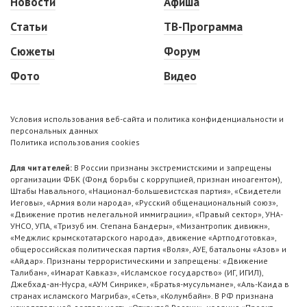
Новости
Афиша
Статьи
ТВ-Программа
Сюжеты
Форум
Фото
Видео
Условия использования веб-сайта и политика конфиденциальности и
персональных данных
Политика использования cookies
Для читателей:
В России признаны экстремистскими и запрещены
организации ФБК (Фонд борьбы с коррупцией, признан иноагентом),
Штабы Навального, «Национал-большевистская партия», «Свидетели
Иеговы», «Армия воли народа», «Русский общенациональный союз»,
«Движение против нелегальной иммиграции», «Правый сектор», УНА-
УНСО, УПА, «Тризуб им. Степана Бандеры», «Мизантропик дивижн»,
«Меджлис крымскотатарского народа», движение «Артподготовка»,
общероссийская политическая партия «Воля», АУЕ, батальоны «Азов» и
«Айдар». Признаны террористическими и запрещены: «Движение
Талибан», «Имарат Кавказ», «Исламское государство» (ИГ, ИГИЛ),
Джебхад-ан-Нусра, «АУМ Синрике», «Братья-мусульмане», «Аль-Каида в
странах исламского Магриба», «Сеть», «Колумбайн». В РФ признана