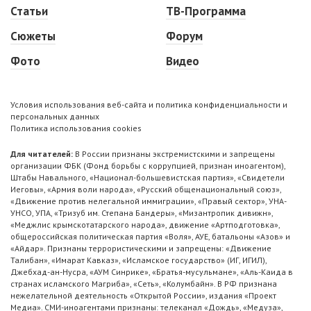
Статьи
ТВ-Программа
Сюжеты
Форум
Фото
Видео
Условия использования веб-сайта и политика конфиденциальности и
персональных данных
Политика использования cookies
Для читателей:
В России признаны экстремистскими и запрещены
организации ФБК (Фонд борьбы с коррупцией, признан иноагентом),
Штабы Навального, «Национал-большевистская партия», «Свидетели
Иеговы», «Армия воли народа», «Русский общенациональный союз»,
«Движение против нелегальной иммиграции», «Правый сектор», УНА-
УНСО, УПА, «Тризуб им. Степана Бандеры», «Мизантропик дивижн»,
«Меджлис крымскотатарского народа», движение «Артподготовка»,
общероссийская политическая партия «Воля», АУЕ, батальоны «Азов» и
«Айдар». Признаны террористическими и запрещены: «Движение
Талибан», «Имарат Кавказ», «Исламское государство» (ИГ, ИГИЛ),
Джебхад-ан-Нусра, «АУМ Синрике», «Братья-мусульмане», «Аль-Каида в
странах исламского Магриба», «Сеть», «Колумбайн». В РФ признана
нежелательной деятельность «Открытой России», издания «Проект
Медиа». СМИ-иноагентами признаны: телеканал «Дождь», «Медуза»,