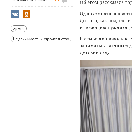
Об этом рассказала г
Однокомнатная квартир
До того, как подписат
и помощью нуждающи
Армия
В семье добровольца т
Недвижимость и строительство
заниматься военным д
детский сад.