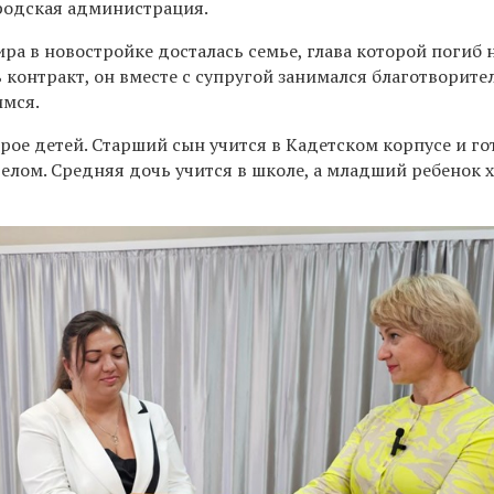
ородская администрация.
а в новостройке досталась семье, глава которой погиб 
ь контракт, он вместе с супругой занимался благотворит
мся.
рое детей. Старший сын учится в Кадетском корпусе и го
елом. Средняя дочь учится в школе, а младший ребенок 