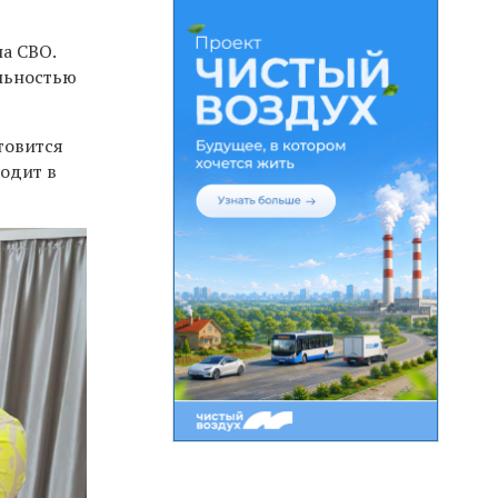
на СВО.
ельностью
товится
ходит в