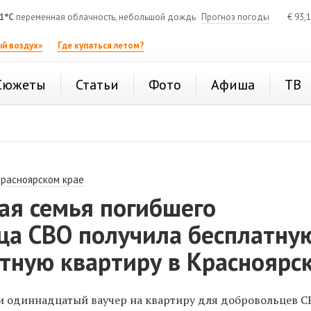
1°C
переменная облачность, небольшой дождь
Прогноз погоды
€
93,
й воздух»
Где купаться летом?
Сюжеты
Статьи
Фото
Афиша
ТВ
Красноярском крае
ая семья погибшего
ца СВО получила бесплатну
тную квартиру в Красноярс
и одиннадцатый ваучер на квартиру для добровольцев С