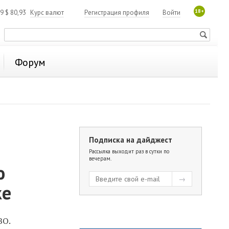
18+
19
$
80,93
Курс валют
Регистрация профиля
Войти
Форум
Подписка на дайджест
Рассылка выходит раз в сутки по
вечерам.
ю
ке
ВО.