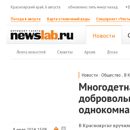
Красноярский край, 6 августа
обновлено: пять минут назад
+2
Погода в августе
Карта отключений воды
Спецпроект «Чисты
Новости
Лента новостей
Сюжеты
Архив
Досье
/
,
Новости
Общество
В 
Многодетн
доброволь
однокомна
В Красноярске вручил
8 июля 2024 15:08
0