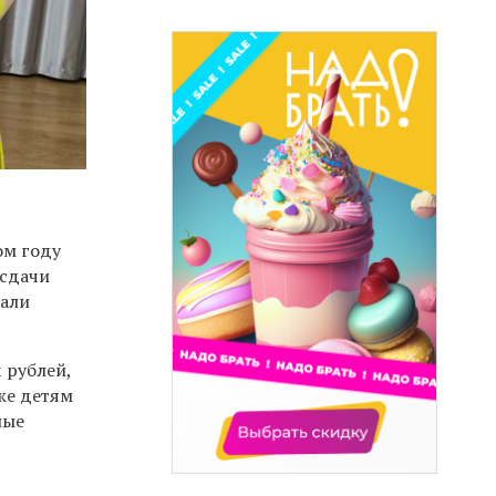
ом году
 сдачи
хали
 рублей,
же детям
ные