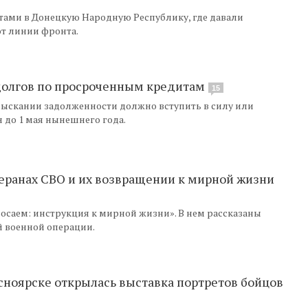
тами в Донецкую Народную Республику, где давали
т линии фронта.
долгов по просроченным кредитам
15
взыскании задолженности должно вступить в силу или
до 1 мая нынешнего года.
теранах СВО и их возвращении к мирной жизни
осаем: инструкция к мирной жизни». В нем рассказаны
й военной операции.
асноярске открылась выставка портретов бойцов