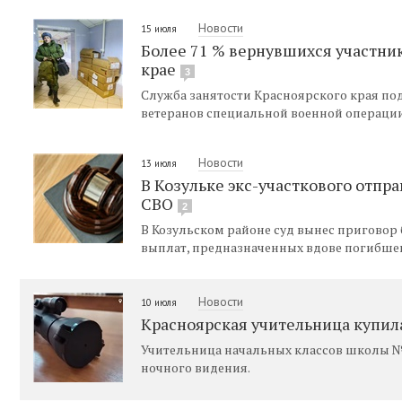
Новости
15 июля
Более 71 % вернувшихся участни
крае
3
Служба занятости Красноярского края по
ветеранов специальной военной операции
Новости
13 июля
В Козульке экс-участкового отпр
СВО
2
В Козульском районе суд вынес приговор
выплат, предназначенных вдове погибшег
Новости
10 июля
Красноярская учительница купил
Учительница начальных классов школы №
ночного видения.