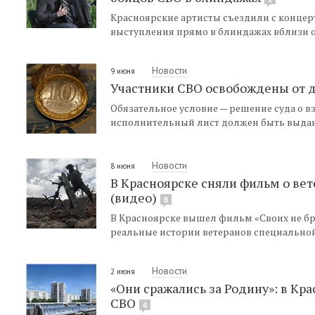
Красноярские артисты съездили с концер
выступления прямо в блиндажах вблизи о
Новости
9 июня
Участники СВО освобождены от 
Обязательное условие — решение суда о 
исполнительный лист должен быть выдан 
Новости
8 июня
В Красноярске сняли фильм о ве
(видео)
8
В Красноярске вышел фильм «Своих не бр
реальные истории ветеранов специально
Новости
2 июня
«Они сражались за Родину»: в Кр
СВО
4