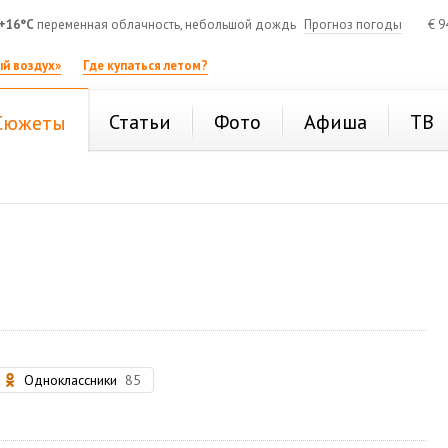
+16°C
переменная облачность, небольшой дождь
Прогноз погоды
€
9
й воздух»
Где купаться летом?
Статьи
Фото
Афиша
ТВ
Сюжеты
Одноклассники
85