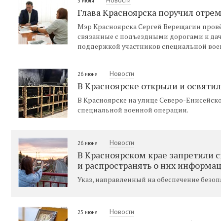
3 июля
Глава Красноярска поручил отре
Мэр Красноярска Сергей Верещагин провё
связанные с подъездными дорогами к да
поддержкой участников специальной вое
Новости
26 июня
В Красноярске открыли и освяти
В Красноярске на улице Северо-Енисейско
специальной военной операции.
Новости
26 июня
В Красноярском крае запретили 
и распространять о них информа
Указ, направленный на обеспечение безоп
Новости
25 июня