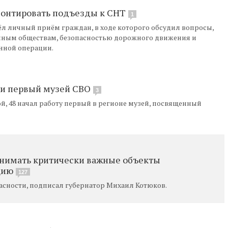
монтировать подъезды к СНТ
1
л личный приём граждан, в ходе которого обсудил вопросы,
чным обществам, безопасностью дорожного движения и
нной операции.
ли первый музей СВО
3
й, 48 начал работу первый в регионе музей, посвященный
снимать критически важные объекты
цию
127
асности, подписал губернатор Михаил Котюков.