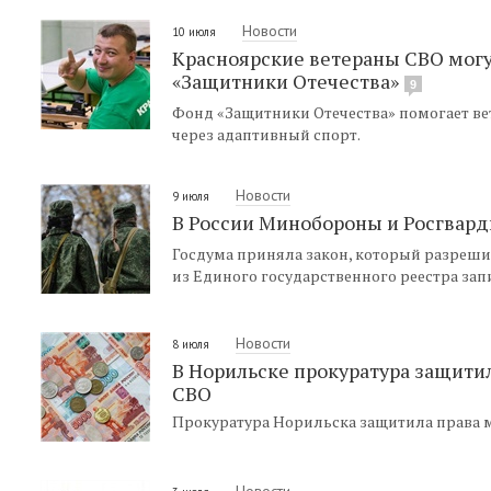
Новости
10 июля
Красноярские ветераны СВО мог
«Защитники Отечества»
9
Фонд «Защитники Отечества» помогает в
через адаптивный спорт.
Новости
9 июля
В России Минобороны и Росгвард
Госдума приняла закон, который разреш
из Единого государственного реестра зап
Новости
8 июля
В Норильске прокуратура защитил
СВО
Прокуратура Норильска защитила права м
Новости