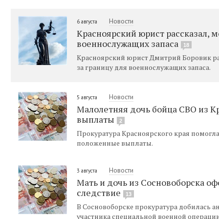
Новости
6 августа
Красноярский юрист рассказал, м
военнослужащих запаса
18
Красноярский юрист Дмитрий Боровик рас
за границу для военнослужащих запаса.
Новости
5 августа
Малолетняя дочь бойца СВО из К
выплаты
2
Прокуратура Красноярского края помогла
положенные выплаты.
Новости
3 августа
Мать и дочь из Сосновоборска оф
следствие
13
В Сосновоборске прокуратура добилась 
участника специальной военной операции