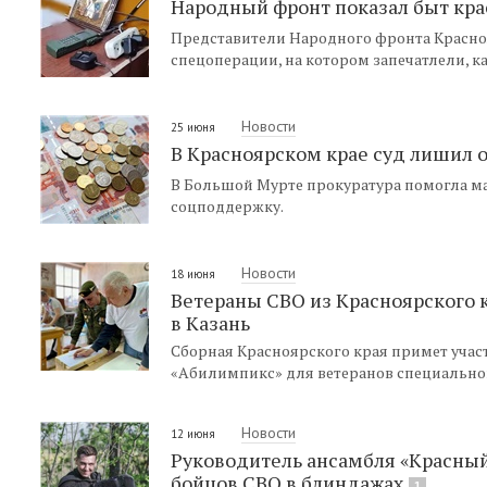
Народный фронт показал быт кра
Представители Народного фронта Красно
спецоперации, на котором запечатлели, 
Новости
25 июня
В Красноярском крае суд лишил о
В Большой Мурте прокуратура помогла м
соцподдержку.
Новости
18 июня
Ветераны СВО из Красноярского 
в Казань
Сборная Красноярского края примет учас
«Абилимпикс» для ветеранов специально
Новости
12 июня
Руководитель ансамбля «Красный 
бойцов СВО в блиндажах
1