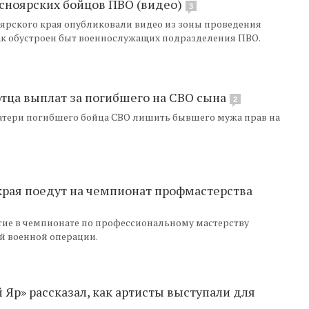
сноярских бойцов ПВО (видео)
3
ярского края опубликовали видео из зоны проведения
как обустроен быт военнослужащих подразделения ПВО.
тца выплат за погибшего на СВО сына
2
атери погибшего бойца СВО лишить бывшего мужа прав на
края поедут на чемпионат профмастерства
тие в чемпионате по профессиональному мастерству
й военной операции.
Яр» рассказал, как артисты выступали для