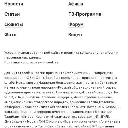
Новости
Афиша
Статьи
ТВ-Программа
Сюжеты
Форум
Фото
Видео
Условия использования веб-сайта и политика конфиденциальности и
персональных данных
Политика использования cookies
Для читателей:
В России признаны экстремистскими и запрещены
организации ФБК (Фонд борьбы с коррупцией, признан иноагентом),
Штабы Навального, «Национал-большевистская партия», «Свидетели
Иеговы», «Армия воли народа», «Русский общенациональный союз»,
«Движение против нелегальной иммиграции», «Правый сектор», УНА-
УНСО, УПА, «Тризуб им. Степана Бандеры», «Мизантропик дивижн»,
«Меджлис крымскотатарского народа», движение «Артподготовка»,
общероссийская политическая партия «Воля», АУЕ, батальоны «Азов» и
«Айдар». Признаны террористическими и запрещены: «Движение
Талибан», «Имарат Кавказ», «Исламское государство» (ИГ, ИГИЛ),
Джебхад-ан-Нусра, «АУМ Синрике», «Братья-мусульмане», «Аль-Каида в
странах исламского Магриба», «Сеть», «Колумбайн». В РФ признана