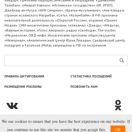
«Айдар». Признаны террористическими и запрещены: «Движение
Талибан», «Имарат Кавказ», «Исламское государство» (ИГ, ИГИЛ),
Джебхад-ан-Нусра, «АУМ Синрике», «Братья-мусульмане», «Аль-Каида в
странах исламского Магриба», «Сеть», «Колумбайн». В РФ признана
нежелательной деятельность «Открытой России», издания «Проект
Медиа». СМИ-иноагентами признаны: телеканал «Дождь», «Медуза»,
«Важные истории», «Голос Америки», радио «Свобода», The Insider,
«Медиазона», ОВД-инфо. Иноагентами признаны общество/центр
«Мемориал», «Аналитический Центр Юрия Левады», Сахаровский центр.
Instagram и Facebook (Metа) запрещены в РФ за экстремизм.
ПРАВИЛА ЦИТИРОВАНИЯ
СТАТИСТИКА ПОСЕЩЕНИЙ
РАЗМЕЩЕНИЕ РЕКЛАМЫ
ПОЗВОНИТЬ НАМ
We use cookies to ensure that you have the best experience on our website. If
© ООО «Лаборатория Новоcтей», 2003—2026.
you continue to use this site we assume that you accept this.
OK