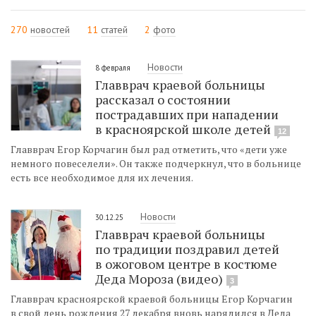
270
новостей
11
статей
2
фото
Новости
8 февраля
Главврач краевой больницы
рассказал о состоянии
пострадавших при нападении
в красноярской школе детей
12
Главврач Егор Корчагин был рад отметить, что «дети уже
немного повеселели». Он также подчеркнул, что в больнице
есть все необходимое для их лечения.
Новости
30.12.25
Главврач краевой больницы
по традиции поздравил детей
в ожоговом центре в костюме
Деда Мороза (видео)
3
Главврач красноярской краевой больницы Егор Корчагин
в свой день рождения 27 декабря вновь нарядился в Деда