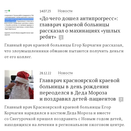
Новости
14.07.23
«До чего дошел антипрогресс»:
главврач краевой больницы
рассказал о махинациях «ушлых
ребят»
1
Главный врач краевой больницы Егор Корчагин рассказал,
что злоумышленники обманом пытаются получить деньги
от его коллег.
Новости
28.12.22
Главврач красноярской краевой
больницы в день рождения
переоделся в Деда Мороза
и поздравил детей-пациентов
7
Главный врач Красноярской краевой больницы Егор
Корчагин нарядился в костюм Деда Мороза и вместе
со Снегурочкой пришел поздравить с Новым годом детей,
находящихся на лечении в региональном ожоговом центре.