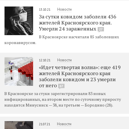
Новости
13.10.21
За сутки ковидом заболели 436
жителей Красноярского края.
Умерли 24 зараженных
27
В Красноярске насчитали 85 заболевших
коронавирусом.
Новости
12.10.21
«Идет четвертая волна»: еще 419
жителей Красноярского края
заболели ковидом и 23 умерли
от него
67
В Красноярске за стуки зарегистрировали 83 новых
инфицированных, на втором месте по суточному приросту
находится Минусинск — 38, на третьем — Бородино (28).
Новости
21.07.21