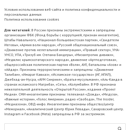
Условия использования веб-сайта и политика конфиденциальности и
персональных данных
Политика использования cookies
Для читателей:
В России признаны экстремистскими и запрещены
организации ФБК (Фонд борьбы с коррупцией, признан иноагентом),
Штабы Навального, «Национал-большевистская партия», «Свидетели
Иеговы», «Армия воли народа», «Русский общенациональный союз»,
«Движение против нелегальной иммиграции», «Правый сектор», УНА-
УНСО, УПА, «Тризуб им. Степана Бандеры», «Мизантропик дивижн»,
«Меджлис крымскотатарского народа», движение «Артподготовка»,
общероссийская политическая партия «Воля», АУЕ, батальоны «Азов» и
«Айдар». Признаны террористическими и запрещены: «Движение
Талибан», «Имарат Кавказ», «Исламское государство» (ИГ, ИГИЛ),
Джебхад-ан-Нусра, «АУМ Синрике», «Братья-мусульмане», «Аль-Каида в
странах исламского Магриба», «Сеть», «Колумбайн». В РФ признана
нежелательной деятельность «Открытой России», издания «Проект
Медиа». СМИ-иноагентами признаны: телеканал «Дождь», «Медуза»,
«Важные истории», «Голос Америки», радио «Свобода», The Insider,
«Медиазона», ОВД-инфо. Иноагентами признаны общество/центр
«Мемориал», «Аналитический Центр Юрия Левады», Сахаровский центр.
Instagram и Facebook (Metа) запрещены в РФ за экстремизм.