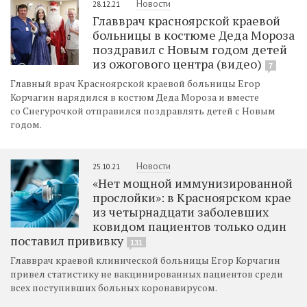
Новости
28.12.21
Главврач красноярской краевой
больницы в костюме Деда Мороза
поздравил с Новым годом детей
из ожогового центра (видео)
7
Главный врач Красноярской краевой больницы Егор
Корчагин нарядился в костюм Деда Мороза и вместе
со Снегурочкой отправился поздравлять детей с Новым
годом.
Новости
25.10.21
«Нет мощной иммунизированной
прослойки»: в Красноярском крае
из четырнадцати заболевших
ковидом пациентов только один
поставил прививку
131
Главврач краевой клинической больницы Егор Корчагин
привел статистику не вакцинированных пациентов среди
всех поступивших больных коронавирусом.