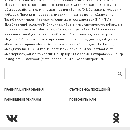
«Меджлис крымскотатарского народа», движение «Артподготовка»,
общероссийская политическая партия «Воля», АУЕ, батальоны «Азов» и
«Айдар». Признаны террористическими и запрещены: «Движение
Талибан», «Имарат Кавказ», «Исламское государство» (ИГ, ИГИЛ),
Джебхад-ан-Нусра, «АУМ Синрике», «Братья-мусульмане», «Аль-Каида в
странах исламского Магриба», «Сеть», «Колумбайн». В РФ признана
нежелательной деятельность «Открытой России», издания «Проект
Медиа». СМИ-иноагентами признаны: телеканал «Дождь», «Медуза»,
«Важные истории», «Голос Америки», радио «Свобода», The Insider,
«Медиазона», ОВД-инфо. Иноагентами признаны общество/центр
«Мемориал», «Аналитический Центр Юрия Левады», Сахаровский центр.
Instagram и Facebook (Metа) запрещены в РФ за экстремизм.
ПРАВИЛА ЦИТИРОВАНИЯ
СТАТИСТИКА ПОСЕЩЕНИЙ
РАЗМЕЩЕНИЕ РЕКЛАМЫ
ПОЗВОНИТЬ НАМ