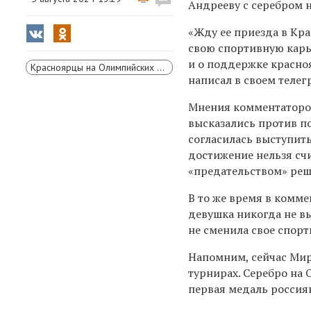
Андрееву с серебром 
«Жду ее приезда в Кра
свою спортивную карье
и о поддержке красноя
Красноярцы на Олимпийских играх
написал в своем теле
Мнения комментаторов
высказались против п
согласилась выступит
достижение нельзя сч
«предательством» реш
В то же время в комм
девушка никогда не вы
не сменила свое спорт
Напомним, сейчас Мир
турнирах. Серебро на 
первая медаль россия