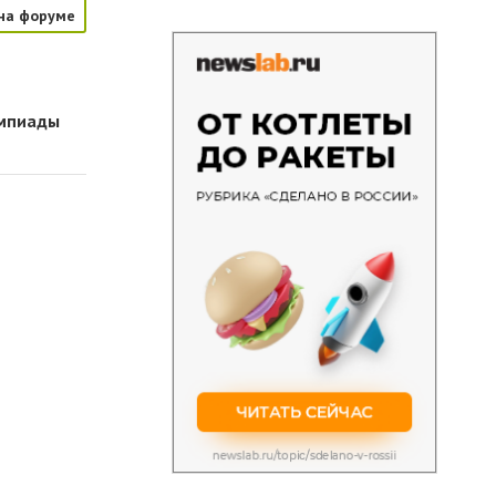
на форуме
импиады