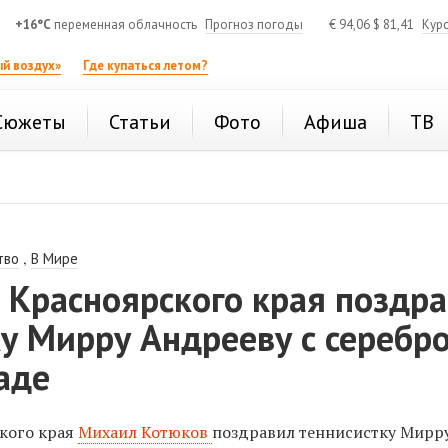
+16°C
переменная облачность
Прогноз погоды
€
94,06
$
81,41
Кур
й воздух»
Где купаться летом?
Сюжеты
Статьи
Фото
Афиша
ТВ
,
тво
В Мире
 Красноярского края поздр
у Мирру Андрееву с серебр
аде
кого края
Михаил Котюков
поздравил теннисистку Мирр