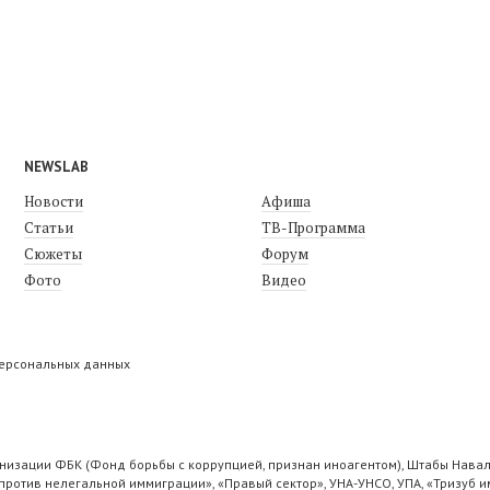
NEWSLAB
Новости
Афиша
Статьи
ТВ-Программа
Сюжеты
Форум
Фото
Видео
персональных данных
низации ФБК (Фонд борьбы с коррупцией, признан иноагентом), Штабы Навал
ротив нелегальной иммиграции», «Правый сектор», УНА-УНСО, УПА, «Тризуб и