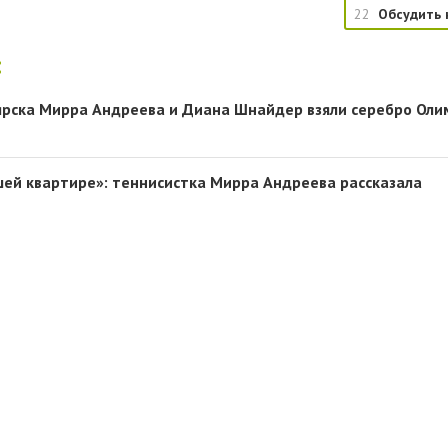
22
Обсудить 
:
ярска Мирра Андреева и Диана Шнайдер взяли серебро Ол
шей квартире»: теннисистка Мирра Андреева рассказала