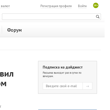
18+
с валют
Регистрация профиля
Войти
Форум
Подписка на дайджест
авил
Рассылка выходит раз в сутки по
вечерам.
ом
у