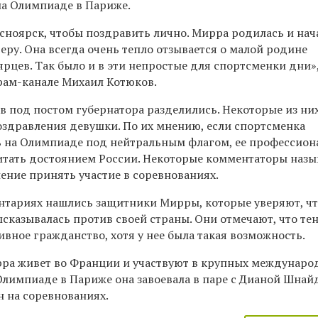
на Олимпиаде в Париже.
сноярск, чтобы поздравить лично. Мирра родилась и нач
ру. Она всегда очень тепло отзывается о малой родине
рцев. Так было и в эти непростые для спортсменки дни»
грам-канале Михаил Котюков.
 под постом губернатора разделились. Некоторые из ни
оздравления девушки. По их мнению, если спортсменка
ь на Олимпиаде под нейтральным флагом, ее профессион
итать достоянием России. Некоторые комментаторы наз
ение принять участие в соревнованиях.
ентариях нашлись защитники Мирры, которые уверяют, ч
сказывалась против своей страны. Они отмечают, что те
ивное гражданство, хотя у нее была такая возможность.
ра живет во Франции и участвуют в крупных междунар
Олимпиаде в Париже она завоевала в паре с Дианой Шнайд
н на соревнованиях.