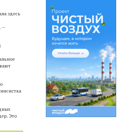
ала здесь
, —
х
альное
ывают
то
ннисистка
одных
ер. Это