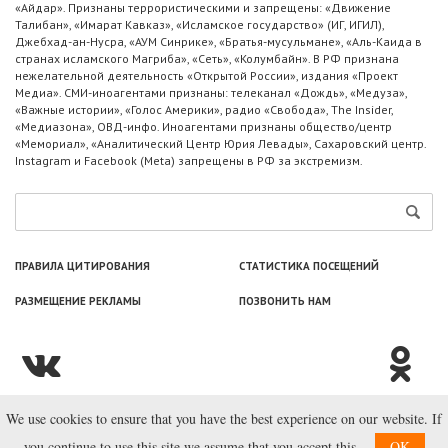
«Айдар». Признаны террористическими и запрещены: «Движение
Талибан», «Имарат Кавказ», «Исламское государство» (ИГ, ИГИЛ),
Джебхад-ан-Нусра, «АУМ Синрике», «Братья-мусульмане», «Аль-Каида в
странах исламского Магриба», «Сеть», «Колумбайн». В РФ признана
нежелательной деятельность «Открытой России», издания «Проект
Медиа». СМИ-иноагентами признаны: телеканал «Дождь», «Медуза»,
«Важные истории», «Голос Америки», радио «Свобода», The Insider,
«Медиазона», ОВД-инфо. Иноагентами признаны общество/центр
«Мемориал», «Аналитический Центр Юрия Левады», Сахаровский центр.
Instagram и Facebook (Metа) запрещены в РФ за экстремизм.
ПРАВИЛА ЦИТИРОВАНИЯ
СТАТИСТИКА ПОСЕЩЕНИЙ
РАЗМЕЩЕНИЕ РЕКЛАМЫ
ПОЗВОНИТЬ НАМ
We use cookies to ensure that you have the best experience on our website. If
© ООО «Лаборатория Новоcтей», 2003—2026.
you continue to use this site we assume that you accept this.
OK