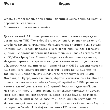
Фото
Видео
Условия использования веб-сайта и политика конфиденциальности и
персональных данных
Политика использования cookies
Для читателей:
В России признаны экстремистскими и запрещены
организации ФБК (Фонд борьбы с коррупцией, признан иноагентом),
Штабы Навального, «Национал-большевистская партия», «Свидетели
Иеговы», «Армия воли народа», «Русский общенациональный союз»,
«Движение против нелегальной иммиграции», «Правый сектор», УНА-
УНСО, УПА, «Тризуб им. Степана Бандеры», «Мизантропик дивижн»,
«Меджлис крымскотатарского народа», движение «Артподготовка»,
общероссийская политическая партия «Воля», АУЕ, батальоны «Азов» и
«Айдар». Признаны террористическими и запрещены: «Движение
Талибан», «Имарат Кавказ», «Исламское государство» (ИГ, ИГИЛ),
Джебхад-ан-Нусра, «АУМ Синрике», «Братья-мусульмане», «Аль-Каида в
странах исламского Магриба», «Сеть», «Колумбайн». В РФ признана
нежелательной деятельность «Открытой России», издания «Проект
Медиа». СМИ-иноагентами признаны: телеканал «Дождь», «Медуза»,
«Важные истории», «Голос Америки», радио «Свобода», The Insider,
«Медиазона», ОВД-инфо. Иноагентами признаны общество/центр
«Мемориал», «Аналитический Центр Юрия Левады», Сахаровский центр.
Instagram и Facebook (Metа) запрещены в РФ за экстремизм.