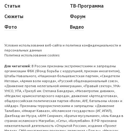
Статьи
ТВ-Программа
Сюжеты
Форум
Фото
Видео
Условия использования веб-сайта и политика конфиденциальности и
персональных данных
Политика использования cookies
Для читателей:
В России признаны экстремистскими и запрещены
организации ФБК (Фонд борьбы с коррупцией, признан иноагентом),
Штабы Навального, «Национал-большевистская партия», «Свидетели
Иеговы», «Армия воли народа», «Русский общенациональный союз»,
«Движение против нелегальной иммиграции», «Правый сектор», УНА-
УНСО, УПА, «Тризуб им. Степана Бандеры», «Мизантропик дивижн»,
«Меджлис крымскотатарского народа», движение «Артподготовка»,
общероссийская политическая партия «Воля», АУЕ, батальоны «Азов» и
«Айдар». Признаны террористическими и запрещены: «Движение
Талибан», «Имарат Кавказ», «Исламское государство» (ИГ, ИГИЛ),
Джебхад-ан-Нусра, «АУМ Синрике», «Братья-мусульмане», «Аль-Каида в
странах исламского Магриба», «Сеть», «Колумбайн». В РФ признана
нежелательной деятельность «Открытой России», издания «Проект
Медиа». СМИ-иноагентами признаны: телеканал «Дождь», «Медуза»,