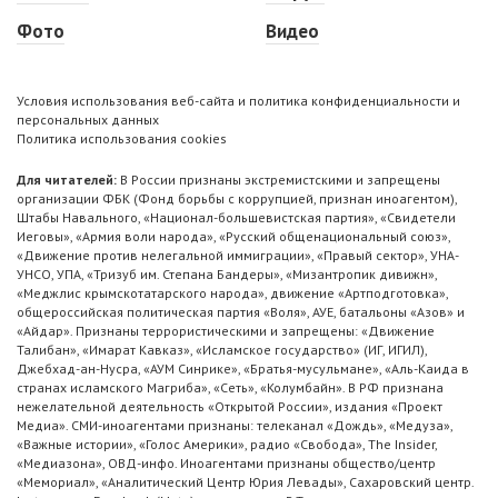
Фото
Видео
Условия использования веб-сайта и политика конфиденциальности и
персональных данных
Политика использования cookies
Для читателей:
В России признаны экстремистскими и запрещены
организации ФБК (Фонд борьбы с коррупцией, признан иноагентом),
Штабы Навального, «Национал-большевистская партия», «Свидетели
Иеговы», «Армия воли народа», «Русский общенациональный союз»,
«Движение против нелегальной иммиграции», «Правый сектор», УНА-
УНСО, УПА, «Тризуб им. Степана Бандеры», «Мизантропик дивижн»,
«Меджлис крымскотатарского народа», движение «Артподготовка»,
общероссийская политическая партия «Воля», АУЕ, батальоны «Азов» и
«Айдар». Признаны террористическими и запрещены: «Движение
Талибан», «Имарат Кавказ», «Исламское государство» (ИГ, ИГИЛ),
Джебхад-ан-Нусра, «АУМ Синрике», «Братья-мусульмане», «Аль-Каида в
странах исламского Магриба», «Сеть», «Колумбайн». В РФ признана
нежелательной деятельность «Открытой России», издания «Проект
Медиа». СМИ-иноагентами признаны: телеканал «Дождь», «Медуза»,
«Важные истории», «Голос Америки», радио «Свобода», The Insider,
«Медиазона», ОВД-инфо. Иноагентами признаны общество/центр
«Мемориал», «Аналитический Центр Юрия Левады», Сахаровский центр.