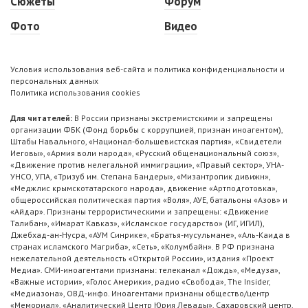
Сюжеты
Форум
Фото
Видео
Условия использования веб-сайта и политика конфиденциальности и
персональных данных
Политика использования cookies
Для читателей:
В России признаны экстремистскими и запрещены
организации ФБК (Фонд борьбы с коррупцией, признан иноагентом),
Штабы Навального, «Национал-большевистская партия», «Свидетели
Иеговы», «Армия воли народа», «Русский общенациональный союз»,
«Движение против нелегальной иммиграции», «Правый сектор», УНА-
УНСО, УПА, «Тризуб им. Степана Бандеры», «Мизантропик дивижн»,
«Меджлис крымскотатарского народа», движение «Артподготовка»,
общероссийская политическая партия «Воля», АУЕ, батальоны «Азов» и
«Айдар». Признаны террористическими и запрещены: «Движение
Талибан», «Имарат Кавказ», «Исламское государство» (ИГ, ИГИЛ),
Джебхад-ан-Нусра, «АУМ Синрике», «Братья-мусульмане», «Аль-Каида в
странах исламского Магриба», «Сеть», «Колумбайн». В РФ признана
нежелательной деятельность «Открытой России», издания «Проект
Медиа». СМИ-иноагентами признаны: телеканал «Дождь», «Медуза»,
«Важные истории», «Голос Америки», радио «Свобода», The Insider,
«Медиазона», ОВД-инфо. Иноагентами признаны общество/центр
«Мемориал», «Аналитический Центр Юрия Левады», Сахаровский центр.