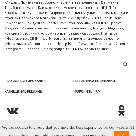
«Айдар». Признаны террористическими и запрещены: «Движение
Талибан», «Имарат Кавказ», «Исламское государство» (ИГ, ИГИЛ),
Джебхад-ан-Нусра, «АУМ Синрике», «Братья-мусульмане», «Аль-Каида в
странах исламского Магриба», «Сеть», «Колумбайн». В РФ признана
нежелательной деятельность «Открытой России», издания «Проект
Медиа». СМИ-иноагентами признаны: телеканал «Дождь», «Медуза»,
«Важные истории», «Голос Америки», радио «Свобода», The Insider,
«Медиазона», ОВД-инфо. Иноагентами признаны общество/центр
«Мемориал», «Аналитический Центр Юрия Левады», Сахаровский центр.
Instagram и Facebook (Metа) запрещены в РФ за экстремизм.
ПРАВИЛА ЦИТИРОВАНИЯ
СТАТИСТИКА ПОСЕЩЕНИЙ
РАЗМЕЩЕНИЕ РЕКЛАМЫ
ПОЗВОНИТЬ НАМ
We use cookies to ensure that you have the best experience on our website. If
© ООО «Лаборатория Новоcтей», 2003—2026.
you continue to use this site we assume that you accept this.
OK