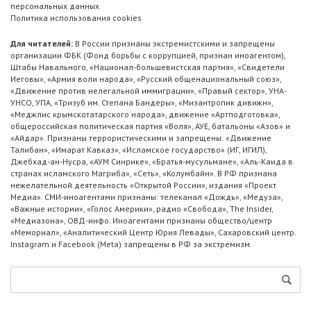
персональных данных
Политика использования cookies
Для читателей:
В России признаны экстремистскими и запрещены
организации ФБК (Фонд борьбы с коррупцией, признан иноагентом),
Штабы Навального, «Национал-большевистская партия», «Свидетели
Иеговы», «Армия воли народа», «Русский общенациональный союз»,
«Движение против нелегальной иммиграции», «Правый сектор», УНА-
УНСО, УПА, «Тризуб им. Степана Бандеры», «Мизантропик дивижн»,
«Меджлис крымскотатарского народа», движение «Артподготовка»,
общероссийская политическая партия «Воля», АУЕ, батальоны «Азов» и
«Айдар». Признаны террористическими и запрещены: «Движение
Талибан», «Имарат Кавказ», «Исламское государство» (ИГ, ИГИЛ),
Джебхад-ан-Нусра, «АУМ Синрике», «Братья-мусульмане», «Аль-Каида в
странах исламского Магриба», «Сеть», «Колумбайн». В РФ признана
нежелательной деятельность «Открытой России», издания «Проект
Медиа». СМИ-иноагентами признаны: телеканал «Дождь», «Медуза»,
«Важные истории», «Голос Америки», радио «Свобода», The Insider,
«Медиазона», ОВД-инфо. Иноагентами признаны общество/центр
«Мемориал», «Аналитический Центр Юрия Левады», Сахаровский центр.
Instagram и Facebook (Metа) запрещены в РФ за экстремизм.