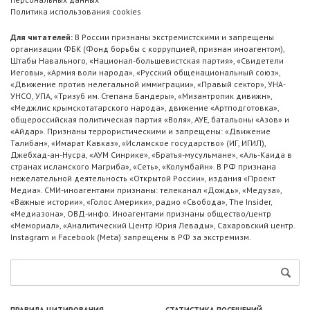
Политика использования cookies
Для читателей:
В России признаны экстремистскими и запрещены
организации ФБК (Фонд борьбы с коррупцией, признан иноагентом),
Штабы Навального, «Национал-большевистская партия», «Свидетели
Иеговы», «Армия воли народа», «Русский общенациональный союз»,
«Движение против нелегальной иммиграции», «Правый сектор», УНА-
УНСО, УПА, «Тризуб им. Степана Бандеры», «Мизантропик дивижн»,
«Меджлис крымскотатарского народа», движение «Артподготовка»,
общероссийская политическая партия «Воля», АУЕ, батальоны «Азов» и
«Айдар». Признаны террористическими и запрещены: «Движение
Талибан», «Имарат Кавказ», «Исламское государство» (ИГ, ИГИЛ),
Джебхад-ан-Нусра, «АУМ Синрике», «Братья-мусульмане», «Аль-Каида в
странах исламского Магриба», «Сеть», «Колумбайн». В РФ признана
нежелательной деятельность «Открытой России», издания «Проект
Медиа». СМИ-иноагентами признаны: телеканал «Дождь», «Медуза»,
«Важные истории», «Голос Америки», радио «Свобода», The Insider,
«Медиазона», ОВД-инфо. Иноагентами признаны общество/центр
«Мемориал», «Аналитический Центр Юрия Левады», Сахаровский центр.
Instagram и Facebook (Metа) запрещены в РФ за экстремизм.