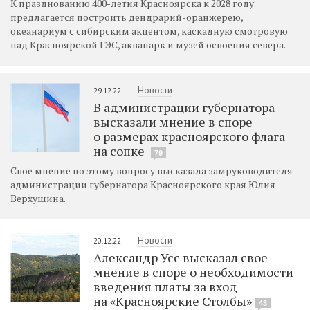
К празднованию 400-летия Красноярска к 2028 году
предлагается построить дендрарий-оранжерею,
океанариум с сибирским акцентом, каскадную смотровую
над Красноярской ГЭС, аквапарк и музей освоения севера.
Новости
29.12.22
В администрации губернатора
высказали мнение в споре
о размерах красноярского флага
на сопке
79
Свое мнение по этому вопросу высказала замруководителя
администрации губернатора Красноярского края Юлия
Верхушина.
Новости
20.12.22
Александр Усс высказал свое
мнение в споре о необходимости
введения платы за вход
на «Красноярские Столбы»
43