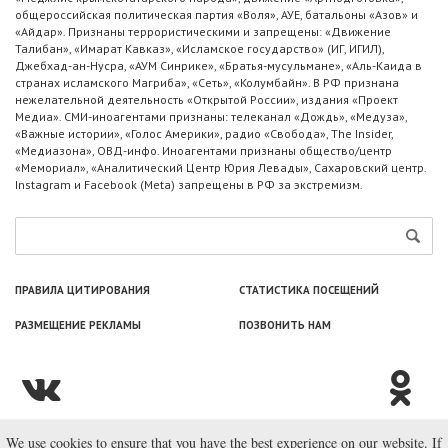
общероссийская политическая партия «Воля», АУЕ, батальоны «Азов» и
«Айдар». Признаны террористическими и запрещены: «Движение
Талибан», «Имарат Кавказ», «Исламское государство» (ИГ, ИГИЛ),
Джебхад-ан-Нусра, «АУМ Синрике», «Братья-мусульмане», «Аль-Каида в
странах исламского Магриба», «Сеть», «Колумбайн». В РФ признана
нежелательной деятельность «Открытой России», издания «Проект
Медиа». СМИ-иноагентами признаны: телеканал «Дождь», «Медуза»,
«Важные истории», «Голос Америки», радио «Свобода», The Insider,
«Медиазона», ОВД-инфо. Иноагентами признаны общество/центр
«Мемориал», «Аналитический Центр Юрия Левады», Сахаровский центр.
Instagram и Facebook (Metа) запрещены в РФ за экстремизм.
ПРАВИЛА ЦИТИРОВАНИЯ
СТАТИСТИКА ПОСЕЩЕНИЙ
РАЗМЕЩЕНИЕ РЕКЛАМЫ
ПОЗВОНИТЬ НАМ
We use cookies to ensure that you have the best experience on our website. If
© ООО «Лаборатория Новоcтей», 2003—2026.