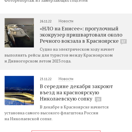
Фоторепортаж из замерзающих соцсетей
Новости
26.11.22
«НЛО на Енисее»: прогулочный
экокрузер пришвартовали около
Речного вокзала в Красноярске
57
Судно на электрическом ходу начнет
выполнять рейсы для туристов между Красноярском
и Дивногорском летом 2023 года.
Новости
23.11.22
В середине декабря закроют
въезд на красноярскую
Николаевскую сопку
15
В декабре в Красноярске начнется
установка самого высокого флагштока России
на Николаевской сопке.