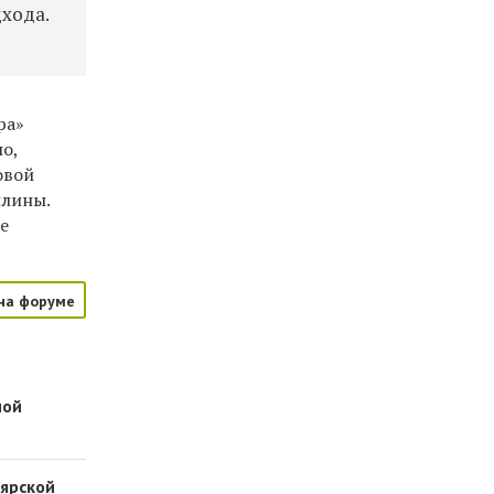
хода.
ра»
о,
овой
плины.
е
на форуме
ной
оярской