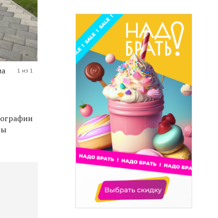
ма
1 из 1
отографии
сы