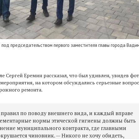
под председательством первого заместителя главы города Вади
ле Сергей Еремин рассказал, что был удивлен, увидев ф
 мероприятия, на котором обсуждались серьезные вопро
орожного ремонта.
их правил по поводу внешнего вида, и каждый вправе
 элементарные нормы этической гигиены должны быть
олнение муниципального контракта, где главными
крушается чиновник. — Никого не хочу обидеть,