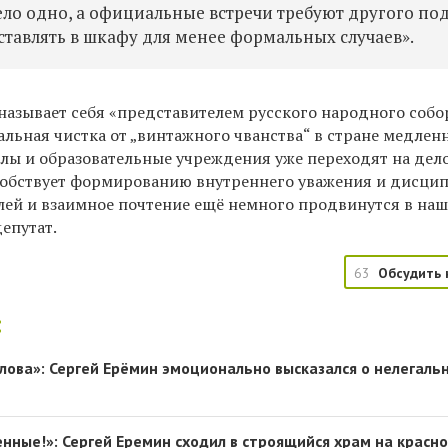
ло одно, а официальные встречи требуют другого под
ставлять в шкафу для менее формальных случаев».
называет себя «представителем русского народного собо
альная чистка от „винтажного чванства“ в стране медленн
олы и образовательные учреждения уже переходят на дел
собствует формированию внутреннего уважения и дисци
лей и взаимное почтение ещё немного продвинутся в наш
депутат.
63
Обсудить 
:
плова»: Сергей Ерёмин эмоционально высказался о нелегаль
нные!»: Сергей Еремин сходил в строящийся храм на красн