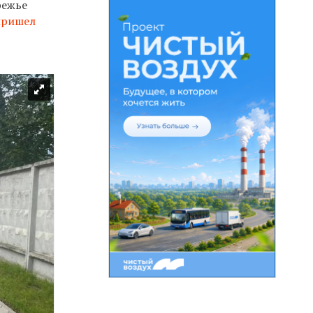
режье
пришел