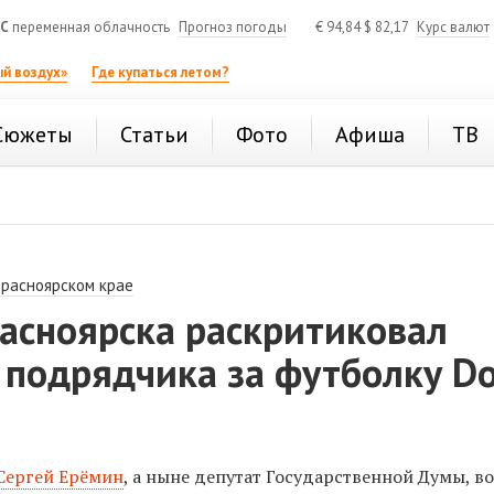
°C
переменная облачность
Прогноз погоды
€
94,84
$
82,17
Курс валют
й воздух»
Где купаться летом?
Сюжеты
Статьи
Фото
Афиша
ТВ
Красноярском крае
асноярска раскритиковал
 подрядчика за футболку Do
Сергей Ерёмин
, а ныне депутат Государственной Думы, в