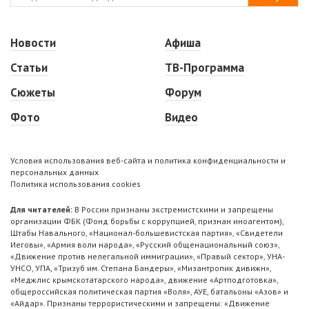
Новости
Афиша
Статьи
ТВ-Программа
Сюжеты
Форум
Фото
Видео
Условия использования веб-сайта и политика конфиденциальности и
персональных данных
Политика использования cookies
Для читателей:
В России признаны экстремистскими и запрещены
организации ФБК (Фонд борьбы с коррупцией, признан иноагентом),
Штабы Навального, «Национал-большевистская партия», «Свидетели
Иеговы», «Армия воли народа», «Русский общенациональный союз»,
«Движение против нелегальной иммиграции», «Правый сектор», УНА-
УНСО, УПА, «Тризуб им. Степана Бандеры», «Мизантропик дивижн»,
«Меджлис крымскотатарского народа», движение «Артподготовка»,
общероссийская политическая партия «Воля», АУЕ, батальоны «Азов» и
«Айдар». Признаны террористическими и запрещены: «Движение