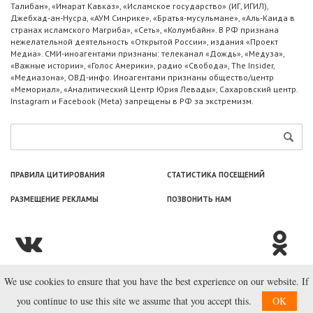
Талибан», «Имарат Кавказ», «Исламское государство» (ИГ, ИГИЛ),
Джебхад-ан-Нусра, «АУМ Синрике», «Братья-мусульмане», «Аль-Каида в
странах исламского Магриба», «Сеть», «Колумбайн». В РФ признана
нежелательной деятельность «Открытой России», издания «Проект
Медиа». СМИ-иноагентами признаны: телеканал «Дождь», «Медуза»,
«Важные истории», «Голос Америки», радио «Свобода», The Insider,
«Медиазона», ОВД-инфо. Иноагентами признаны общество/центр
«Мемориал», «Аналитический Центр Юрия Левады», Сахаровский центр.
Instagram и Facebook (Metа) запрещены в РФ за экстремизм.
ПРАВИЛА ЦИТИРОВАНИЯ
СТАТИСТИКА ПОСЕЩЕНИЙ
РАЗМЕЩЕНИЕ РЕКЛАМЫ
ПОЗВОНИТЬ НАМ
We use cookies to ensure that you have the best experience on our website. If
© ООО «Лаборатория Новоcтей», 2003—2026.
you continue to use this site we assume that you accept this.
OK