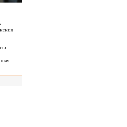
ж
внении
что
нная