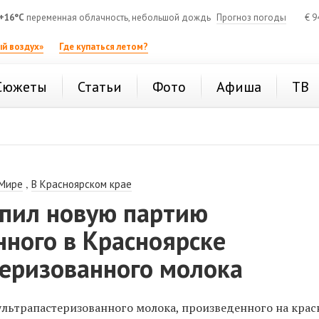
+16°C
переменная облачность, небольшой дождь
Прогноз погоды
€
9
й воздух»
Где купаться летом?
Сюжеты
Статьи
Фото
Афиша
ТВ
,
 Мире
В Красноярском крае
упил новую партию
ного в Красноярске
теризованного молока
 ультрапастеризованного молока, произведенного на кра