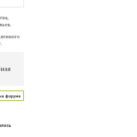
тва,
льев.
шленного
.
бная
на форуме
ылось