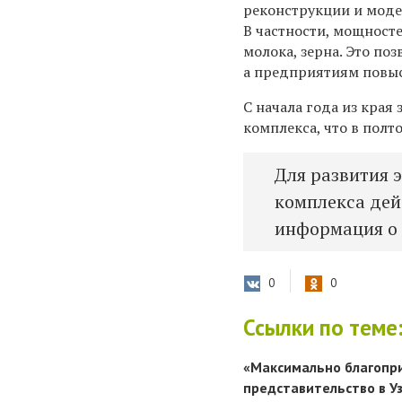
реконструкции и мод
В частности, мощносте
молока, зерна. Это по
а предприятиям повыс
С начала года из края
комплекса, что в полт
Для развития 
комплекса де
информация о
0
0
Ссылки по теме
«Максимально благопри
представительство в У