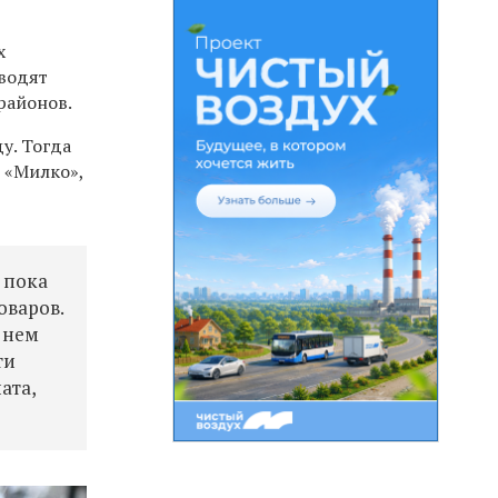
х
водят
районов.
у. Тогда
и «Милко»,
 пока
оваров.
 нем
ти
ата,