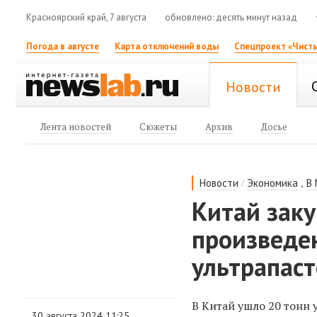
Красноярский край, 7 августа
обновлено: десять минут назад
Погода в августе
Карта отключений воды
Спецпроект «Чисты
Новости
Лента новостей
Сюжеты
Архив
Досье
/
,
Новости
Экономика
В
Китай зак
произведен
ультрапас
В Китай ушло 20 тонн
30 августа 2024 11:25