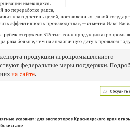
ернизации имеющихся.
й по переработке рапса,
зволит краю достичь целей, поставленных главой государс
ить эффективность производства», — отметил Илья Васи
 за рубеж отгружено 325 тыс. тонн продукции агропромы
ора раза больше, чем на аналогичную дату в прошлом году
экспорта продукции агропромышленного
йствуют федеральные меры поддержки. Подро
 них
на сайте
.
23
Обсудить 
:
ятные условия»: для экспортеров Красноярского края откр
збекистане